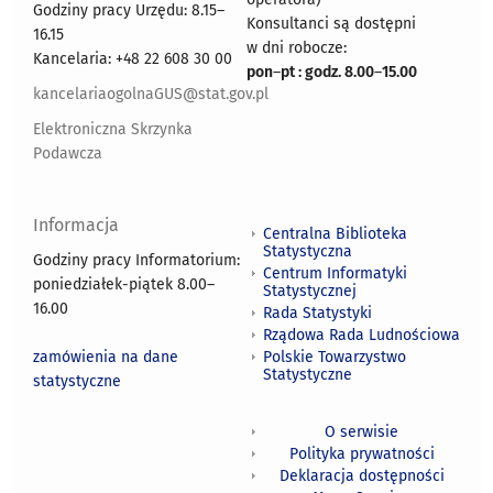
Godziny pracy Urzędu: 8.15–
Konsultanci są dostępni
16.15
w dni robocze:
Kancelaria: +48 22 608 30 00
pon
–
pt : godz. 8.00
–
15.00
kancelariaogolnaGUS@stat.gov.pl
Elektroniczna Skrzynka
Podawcza
Informacja
Centralna Biblioteka
Statystyczna
Godziny pracy Informatorium:
Centrum Informatyki
poniedziałek-piątek 8.00
–
Statystycznej
16.00
Rada Statystyki
Rządowa Rada Ludnościowa
zamówienia na dane
Polskie Towarzystwo
Statystyczne
statystyczne
O serwisie
Polityka prywatności
Deklaracja dostępności