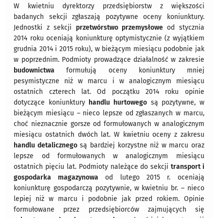
W kwietniu dyrektorzy przedsiębiorstw z większości
badanych sekcji zgłaszają pozytywne oceny koniunktury.
Jednostki z sekcji
przetwórstwo przemysłowe
od stycznia
2014 roku oceniają koniunkturę optymistycznie (z wyjątkiem
grudnia 2014 i 2015 roku), w bieżącym miesiącu podobnie jak
w poprzednim. Podmioty prowadzące działalność w zakresie
budownictwa
formułują oceny koniunktury mniej
pesymistyczne niż w marcu i w analogicznym miesiącu
ostatnich czterech lat. Od początku 2014 roku opinie
dotyczące koniunktury
handlu hurtowego
są pozytywne, w
bieżącym miesiącu – nieco lepsze od zgłaszanych w marcu,
choć nieznacznie gorsze od formułowanych w analogicznym
miesiącu ostatnich dwóch lat. W kwietniu oceny z zakresu
handlu detalicznego
są bardziej korzystne niż w marcu oraz
lepsze od formułowanych w analogicznym miesiącu
ostatnich pięciu lat. Podmioty należące do sekcji
transport i
gospodarka magazynowa
od lutego 2015 r. oceniają
koniunkturę gospodarczą pozytywnie, w kwietniu br. – nieco
lepiej niż w marcu i podobnie jak przed rokiem. Opinie
formułowane przez przedsiębiorców zajmujących się