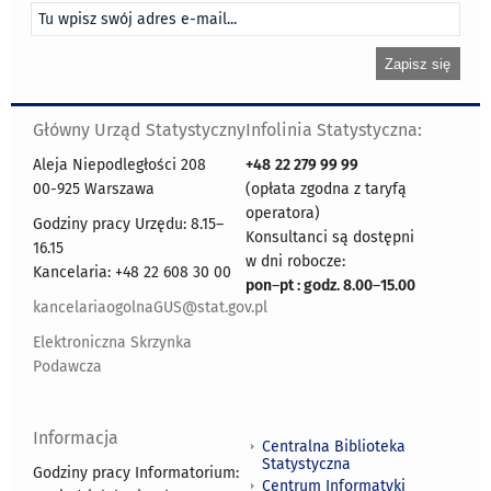
Główny Urząd Statystyczny
Infolinia Statystyczna:
Aleja Niepodległości 208
+48
22 279 99 99
00-925 Warszawa
(opłata zgodna z taryfą
operatora)
Godziny pracy Urzędu: 8.15–
Konsultanci są dostępni
16.15
w dni robocze:
Kancelaria: +48 22 608 30 00
pon
–
pt : godz. 8.00
–
15.00
kancelariaogolnaGUS@stat.gov.pl
Elektroniczna Skrzynka
Podawcza
Informacja
Centralna Biblioteka
Statystyczna
Godziny pracy Informatorium:
Centrum Informatyki