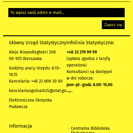
Główny Urząd Statystyczny
Infolinia Statystyczna:
Aleja Niepodległości 208
+48
22 279 99 99
00-925 Warszawa
(opłata zgodna z taryfą
operatora)
Godziny pracy Urzędu: 8.15–
Konsultanci są dostępni
16.15
w dni robocze:
Kancelaria: +48 22 608 30 00
pon
–
pt : godz. 8.00
–
15.00
kancelariaogolnaGUS@stat.gov.pl
Elektroniczna Skrzynka
Podawcza
Informacja
Centralna Biblioteka