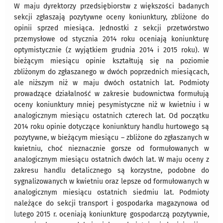
W maju dyrektorzy przedsiębiorstw z większości badanych
sekcji zgłaszają pozytywne oceny koniunktury, zbliżone do
opinii sprzed miesiąca. Jednostki z sekcji przetwórstwo
przemysłowe od stycznia 2014 roku oceniają koniunkturę
optymistycznie (z wyjątkiem grudnia 2014 i 2015 roku). W
bieżącym miesiącu opinie kształtują się na poziomie
zbliżonym do zgłaszanego w dwóch poprzednich miesiącach,
ale niższym niż w maju dwóch ostatnich lat. Podmioty
prowadzące działalność w zakresie budownictwa formułują
oceny koniunktury mniej pesymistyczne niż w kwietniu i w
analogicznym miesiącu ostatnich czterech lat. Od początku
2014 roku opinie dotyczące koniunktury handlu hurtowego są
pozytywne, w bieżącym miesiącu – zbliżone do zgłaszanych w
kwietniu, choć nieznacznie gorsze od formułowanych w
analogicznym miesiącu ostatnich dwóch lat. W maju oceny z
zakresu handlu detalicznego są korzystne, podobne do
sygnalizowanych w kwietniu oraz lepsze od formułowanych w
analogicznym miesiącu ostatnich siedmiu lat. Podmioty
należące do sekcji transport i gospodarka magazynowa od
lutego 2015 r. oceniają koniunkturę gospodarczą pozytywnie,