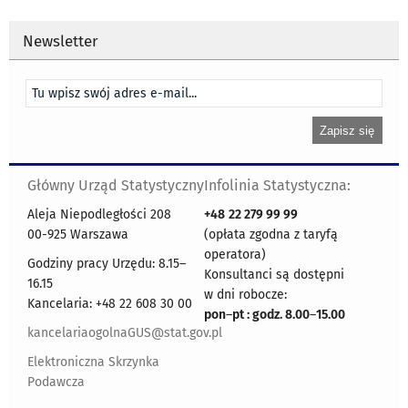
Newsletter
Główny Urząd Statystyczny
Infolinia Statystyczna:
Aleja Niepodległości 208
+48
22 279 99 99
00-925 Warszawa
(opłata zgodna z taryfą
operatora)
Godziny pracy Urzędu: 8.15–
Konsultanci są dostępni
16.15
w dni robocze:
Kancelaria: +48 22 608 30 00
pon
–
pt : godz. 8.00
–
15.00
kancelariaogolnaGUS@stat.gov.pl
Elektroniczna Skrzynka
Podawcza