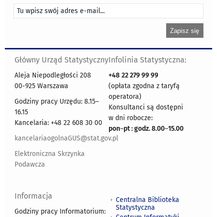
Główny Urząd Statystyczny
Infolinia Statystyczna:
Aleja Niepodległości 208
+48
22 279 99 99
00-925 Warszawa
(opłata zgodna z taryfą
operatora)
Godziny pracy Urzędu: 8.15–
Konsultanci są dostępni
16.15
w dni robocze:
Kancelaria: +48 22 608 30 00
pon
–
pt : godz. 8.00
–
15.00
kancelariaogolnaGUS@stat.gov.pl
Elektroniczna Skrzynka
Podawcza
Informacja
Centralna Biblioteka
Statystyczna
Godziny pracy Informatorium: