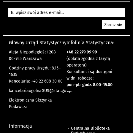
Główny Urząd Statystyczny
Infolinia Statystyczna:
Aleja Niepodległości 208
+48
22 279 99 99
00-925 Warszawa
(opłata zgodna z taryfą
operatora)
Godziny pracy Urzędu: 8.15–
Konsultanci są dostępni
16.15
w dni robocze:
Kancelaria: +48 22 608 30 00
pon
–
pt : godz. 8.00
–
15.00
kancelariaogolnaGUS@stat.gov.pl
Elektroniczna Skrzynka
Podawcza
Informacja
Centralna Biblioteka