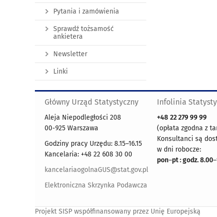
Pytania i zamówienia
Sprawdź tożsamość
ankietera
Newsletter
Linki
Główny Urząd Statystyczny
Infolinia Statyst
Aleja Niepodległości 208
+48
22 279 99 99
00-925 Warszawa
(opłata zgodna z ta
Konsultanci są dos
Godziny pracy Urzędu: 8.15–16.15
w dni robocze:
Kancelaria: +48 22 608 30 00
pon
–
pt : godz. 8.00
–
kancelariaogolnaGUS@stat.gov.pl
Elektroniczna Skrzynka Podawcza
Projekt SISP współfinansowany przez Unię Europejską