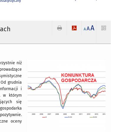
statystyczny
A
gach
A
A
rzystnie niż
 prowadzące
symistyczne
 Od grudnia
nformacji i
m, w którym
jących się
gospodarka
pozytywnie.
yczne oceny