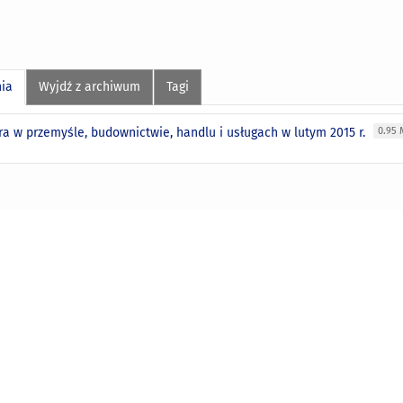
nia
Wyjdź z archiwum
Tagi
ra w przemyśle, budownictwie, handlu i usługach w lutym 2015 r.
0.95