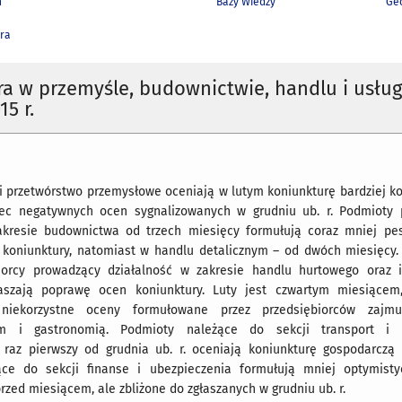
h
Bazy Wiedzy
Geo
ra
a w przemyśle, budownictwie, handlu i usłu
5 r.
ji przetwórstwo przemysłowe oceniają w lutym koniunkturę bardziej ko
bec negatywnych ocen sygnalizowanych w grudniu ub. r. Podmioty
akresie budownictwa od trzech miesięcy formułują coraz mniej pe
 koniunktury, natomiast w handlu detalicznym – od dwóch miesięcy.
biorcy prowadzący działalność w zakresie handlu hurtowego oraz i
łaszają poprawę ocen koniunktury. Luty jest czwartym miesiące
niekorzystne oceny formułowane przez przedsiębiorców zajmu
em i gastronomią. Podmioty należące do sekcji transport i 
az pierwszy od grudnia ub. r. oceniają koniunkturę gospodarczą 
ące do sekcji finanse i ubezpieczenia formułują mniej optymist
przed miesiącem, ale zbliżone do zgłaszanych w grudniu ub. r.