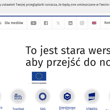
any ustawień Twojej przeglądarki oznacza, że będą one umieszczane w Twoi
Kon
Dla mediów
To jest stara wers
aby przejść do n
ch
Dziedzinowe
TranStat
SDG
STRATEG