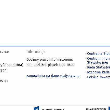
yczna:
Informacja
Centralna Bibl
Centrum Infor
Godziny pracy Informatorium:
Statystycznej
ryfą operatora)
poniedziałek-piątek 8.00
–
16.00
Rada Statystyk
tępni
Rządowa Rada
zamówienia na dane statystyczne
Polskie Towar
15.00