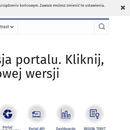
m urządzeniu końcowym. Zawsze możesz zmienić te ustawienia.
trast
ja portalu. Kliknij,
owej wersji
Portal
Portal API
Dashboardy
REGON, TERYT