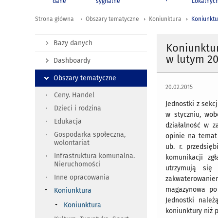
dane
sygnalne
Lokalnyc
Strona główna
Obszary tematyczne
Koniunktura
Koniunktu
Bazy danych
Koniunktur
w lutym 201
Dashboardy
Obszary tematyczne
20.02.2015
Ceny. Handel
Jednostki z sekc
Dzieci i rodzina
w styczniu, wo
Edukacja
działalność w z
Gospodarka społeczna,
opinie na temat
wolontariat
ub. r. przedsię
Infrastruktura komunalna.
komunikacji zg
Nieruchomości
utrzymują się 
Inne opracowania
zakwaterowani
magazynowa po r
Koniunktura
Jednostki należ
Koniunktura
koniunktury niż 