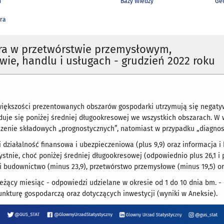
h
Bazy Wiedzy
Geo
ra
ra w przetwórstwie przemysłowym,
ie, handlu i usługach - grudzień 2022 roku
 większości prezentowanych obszarów gospodarki utrzymują się negaty
duje się poniżej średniej długookresowej we wszystkich obszarach. W 
szenie składowych „prognostycznych”, natomiast w przypadku „diagnos
ji działalność finansowa i ubezpieczeniowa (plus 9,9) oraz informacja i
ystnie, choć poniżej średniej długookresowej (odpowiednio plus 26,1 i 
i budownictwo (minus 23,9), przetwórstwo przemysłowe (minus 19,5) or
eżący miesiąc - odpowiedzi udzielane w okresie od 1 do 10 dnia bm. 
unkturę gospodarczą oraz dotyczących inwestycji (wyniki w Aneksie).