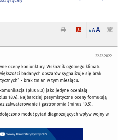
statystyczny
A
A
A
22.12.2022
wne oceny koniunktury. Wskaźnik ogólnego klimatu
większości badanych obszarów sygnalizuje się brak
tycznych” - brak zmian w tym miesiącu.
 komunikacja (plus 8,0) jako jedyne oceniają
plus 18,4). Najbardziej pesymistyczne oceny formułują
az zakwaterowanie i gastronomia (minus 19,5).
- dołączono moduł pytań diagnozujących wpływ wojny w