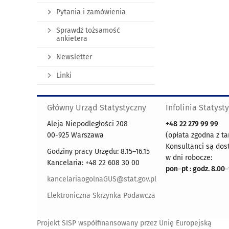
Pytania i zamówienia
Sprawdź tożsamość
ankietera
Newsletter
Linki
Główny Urząd Statystyczny
Infolinia Statyst
Aleja Niepodległości 208
+48
22 279 99 99
00-925 Warszawa
(opłata zgodna z ta
Konsultanci są dos
Godziny pracy Urzędu: 8.15–16.15
w dni robocze:
Kancelaria: +48 22 608 30 00
pon
–
pt : godz. 8.00
–
kancelariaogolnaGUS@stat.gov.pl
Elektroniczna Skrzynka Podawcza
Projekt SISP współfinansowany przez Unię Europejską