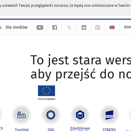
any ustawień Twojej przeglądarki oznacza, że będą one umieszczane w Twoi
Kon
Dla mediów
To jest stara wers
aby przejść do n
ch
Dziedzinowe
TranStat
SDG
STRATEG