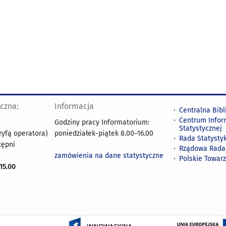
yczna:
Informacja
Centralna Bibl
Centrum Infor
Godziny pracy Informatorium:
Statystycznej
ryfą operatora)
poniedziałek-piątek 8.00
–
16.00
Rada Statystyk
tępni
Rządowa Rada
zamówienia na dane statystyczne
Polskie Towar
15.00