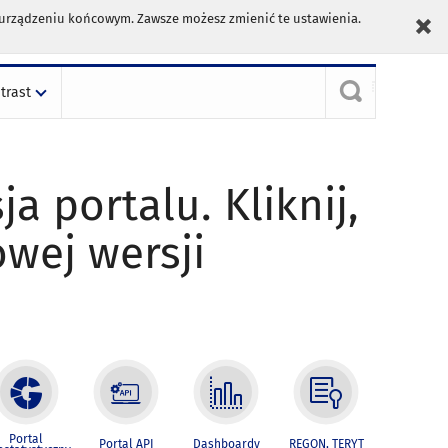
m urządzeniu końcowym. Zawsze możesz zmienić te ustawienia.
trast
ja portalu. Kliknij,
owej wersji
Portal
Portal API
Dashboardy
REGON, TERYT