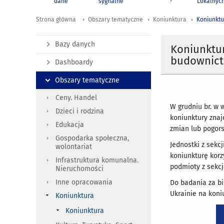
dane
sygnalne
Lokalnyc
Strona główna
Obszary tematyczne
Koniunktura
Koniunktu
Bazy danych
Koniunktu
budownictw
Dashboardy
Obszary tematyczne
Ceny. Handel
W grudniu br. w
Dzieci i rodzina
koniunktury znaj
Edukacja
zmian lub pogor
Gospodarka społeczna,
Jednostki z sekc
wolontariat
koniunkturę korz
Infrastruktura komunalna.
podmioty z sekcj
Nieruchomości
Inne opracowania
Do badania za bi
Ukrainie na koni
Koniunktura
Koniunktura