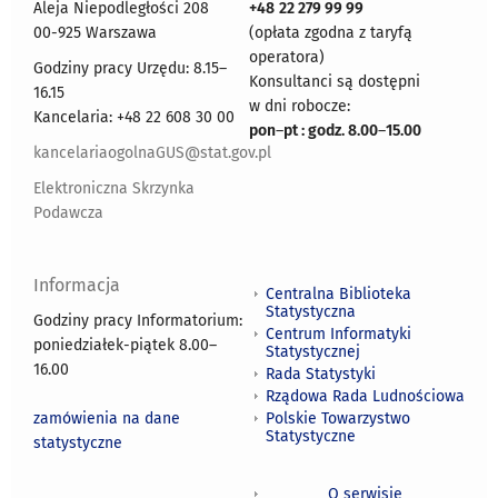
Aleja Niepodległości 208
+48
22 279 99 99
00-925 Warszawa
(opłata zgodna z taryfą
operatora)
Godziny pracy Urzędu: 8.15–
Konsultanci są dostępni
16.15
w dni robocze:
Kancelaria: +48 22 608 30 00
pon
–
pt : godz. 8.00
–
15.00
kancelariaogolnaGUS@stat.gov.pl
Elektroniczna Skrzynka
Podawcza
Informacja
Centralna Biblioteka
Statystyczna
Godziny pracy Informatorium:
Centrum Informatyki
poniedziałek-piątek 8.00
–
Statystycznej
16.00
Rada Statystyki
Rządowa Rada Ludnościowa
zamówienia na dane
Polskie Towarzystwo
Statystyczne
statystyczne
O serwisie