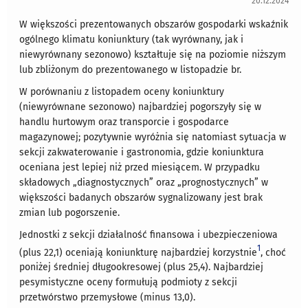
20.12.2024
W większości prezentowanych obszarów gospodarki wskaźnik
ogólnego klimatu koniunktury (tak wyrównany, jak i
niewyrównany sezonowo) kształtuje się na poziomie niższym
lub zbliżonym do prezentowanego w listopadzie br.
W porównaniu z listopadem oceny koniunktury
(niewyrównane sezonowo) najbardziej pogorszyły się w
handlu hurtowym oraz transporcie i gospodarce
magazynowej; pozytywnie wyróżnia się natomiast sytuacja w
sekcji zakwaterowanie i gastronomia, gdzie koniunktura
oceniana jest lepiej niż przed miesiącem. W przypadku
składowych „diagnostycznych” oraz „prognostycznych” w
większości badanych obszarów sygnalizowany jest brak
zmian lub pogorszenie.
Jednostki z sekcji działalność finansowa i ubezpieczeniowa
1
(plus 22,1) oceniają koniunkturę najbardziej korzystnie
, choć
poniżej średniej długookresowej (plus 25,4). Najbardziej
pesymistyczne oceny formułują podmioty z sekcji
przetwórstwo przemysłowe (minus 13,0).