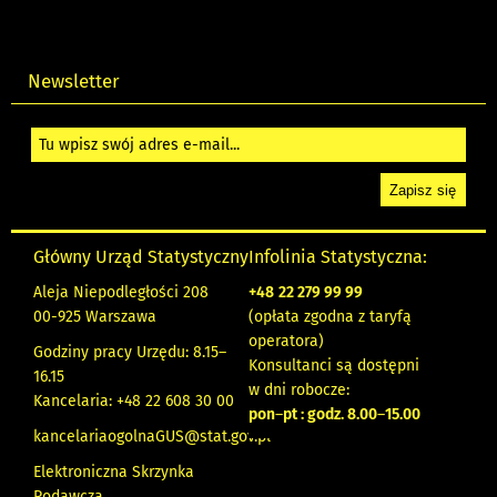
Newsletter
Główny Urząd Statystyczny
Infolinia Statystyczna:
Aleja Niepodległości 208
+48
22 279 99 99
00-925 Warszawa
(opłata zgodna z taryfą
operatora)
Godziny pracy Urzędu: 8.15–
Konsultanci są dostępni
16.15
w dni robocze:
Kancelaria: +48 22 608 30 00
pon
–
pt : godz. 8.00
–
15.00
kancelariaogolnaGUS@stat.gov.pl
Elektroniczna Skrzynka
Podawcza