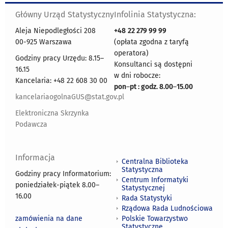
Główny Urząd Statystyczny
Infolinia Statystyczna:
Aleja Niepodległości 208
+48
22 279 99 99
00-925 Warszawa
(opłata zgodna z taryfą
operatora)
Godziny pracy Urzędu: 8.15–
Konsultanci są dostępni
16.15
w dni robocze:
Kancelaria: +48 22 608 30 00
pon
–
pt : godz. 8.00
–
15.00
kancelariaogolnaGUS@stat.gov.pl
Elektroniczna Skrzynka
Podawcza
Informacja
Centralna Biblioteka
Statystyczna
Godziny pracy Informatorium:
Centrum Informatyki
poniedziałek-piątek 8.00
–
Statystycznej
16.00
Rada Statystyki
Rządowa Rada Ludnościowa
zamówienia na dane
Polskie Towarzystwo
Statystyczne