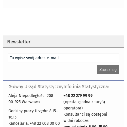
Newsletter
Główny Urząd Statystyczny
Infolinia Statystyczna:
Aleja Niepodległości 208
+48
22 279 99 99
00-925 Warszawa
(opłata zgodna z taryfą
operatora)
Godziny pracy Urzędu: 8.15–
Konsultanci są dostępni
16.15
w dni robocze:
Kancelaria: +48 22 608 30 00
pon
–
pt : godz. 8.00
–
15.00