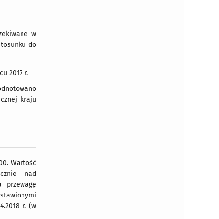
czekiwane w
 stosunku do
u 2017 r.
 odnotowano
cznej kraju
00. Wartość
ycznie nad
a przewagę
stawionymi
.2018 r. (w