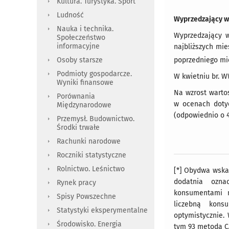
Kultura. Turystyka. Sport
Ludność
Wyprzedzający w
Nauka i technika.
Wyprzedzający w
Społeczeństwo
informacyjne
najbliższych mie
poprzedniego mie
Osoby starsze
Podmioty gospodarcze.
W kwietniu br. W
Wyniki finansowe
Na wzrost warto
Porównania
w ocenach dotyc
Międzynarodowe
(odpowiednio o 4,6
Przemysł. Budownictwo.
Środki trwałe
Rachunki narodowe
Roczniki statystyczne
Rolnictwo. Leśnictwo
[*] Obydwa wska
dodatnia ozna
Rynek pracy
konsumentami n
Spisy Powszechne
liczebną kons
Statystyki eksperymentalne
optymistycznie.
Środowisko. Energia
tym 93 metodą C