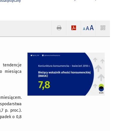
statystyczny
A
A
A
e tendencje
go miesiąca
miesiącem.
spodarstwa
 p. proc.).
padek o 0,8