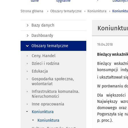
dane
sygnalne
Lokalnyc
Strona główna
Obszary tematyczne
Koniunktura
Koniunktu
Bazy danych
Koniunktu
Dashboardy
19.04.2018
Obszary tematyczne
Bieżący wskaźnik
Ceny. Handel
Bieżący wskaźn
Dzieci i rodzina
konsumpcji ind
Edukacja
i ukształtował si
Gospodarka społeczna,
wolontariat
W porównaniu do 
Infrastruktura komunalna.
Dla większości
Nieruchomości
Największy wzr
Inne opracowania
domowego oraz o
Koniunktura
Pogorszyła się 
Koniunktura
p. proc.).