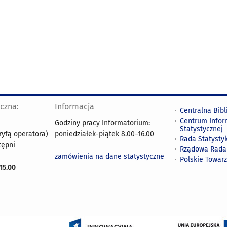
yczna:
Informacja
Centralna Bibl
Centrum Infor
Godziny pracy Informatorium:
Statystycznej
ryfą operatora)
poniedziałek-piątek 8.00
–
16.00
Rada Statystyk
tępni
Rządowa Rada
zamówienia na dane statystyczne
Polskie Towar
15.00