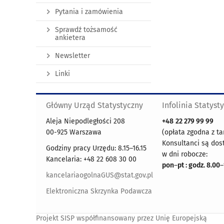
Pytania i zamówienia
Sprawdź tożsamość
ankietera
Newsletter
Linki
Główny Urząd Statystyczny
Infolinia Statyst
Aleja Niepodległości 208
+48
22 279 99 99
00-925 Warszawa
(opłata zgodna z ta
Konsultanci są dos
Godziny pracy Urzędu: 8.15–16.15
w dni robocze:
Kancelaria: +48 22 608 30 00
pon
–
pt : godz. 8.00
–
kancelariaogolnaGUS@stat.gov.pl
Elektroniczna Skrzynka Podawcza
Projekt SISP współfinansowany przez Unię Europejską