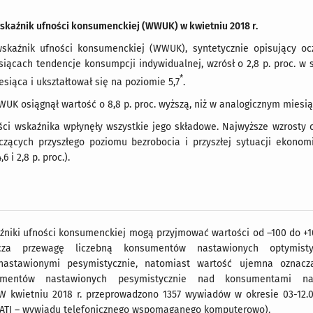
skaźnik ufności konsumenckiej (WWUK) w kwietniu 2018 r.
skaźnik ufności konsumenckiej (WWUK), syntetycznie opisujący o
siącach tendencje konsumpcji indywidualnej, wzrósł o 2,8 p. proc. w
*
siąca i ukształtował się na poziomie 5,7
.
WUK osiągnął wartość o 8,8 p. proc. wyższą, niż w analogicznym miesiąc
ści wskaźnika wpłynęły wszystkie jego składowe. Najwyższe wzrosty
zących przyszłego poziomu bezrobocia i przyszłej sytuacji ekonomi
 i 2,8 p. proc.).
źniki ufności konsumenckiej mogą przyjmować wartości od –100 do +1
cza przewagę liczebną konsumentów nastawionych optymist
astawionymi pesymistycznie, natomiast wartość ujemna oznacz
umentów nastawionych pesymistycznie nad konsumentami na
 W kwietniu 2018 r. przeprowadzono 1357 wywiadów w okresie 03-12.04
ATI – wywiadu telefonicznego wspomaganego komputerowo).