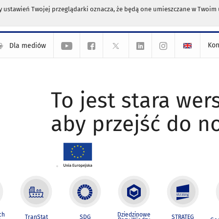
any ustawień Twojej przeglądarki oznacza, że będą one umieszczane w Twoi
Kon
Dla mediów
To jest stara wers
aby przejść do n
ch
Dziedzinowe
TranStat
SDG
STRATEG