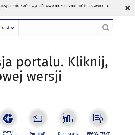
m urządzeniu końcowym. Zawsze możesz zmienić te ustawienia.
trast
ja portalu. Kliknij,
owej wersji
Portal
Portal API
Dashboardy
REGON, TERYT