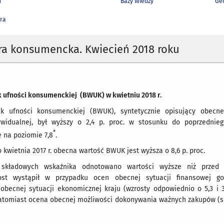
h
Bazy Wiedzy
Geo
ra
ra konsumencka. Kwiecień 2018 roku
 ufności konsumenckiej (BWUK) w kwietniu 2018 r.
ik ufności konsumenckiej (BWUK), syntetycznie opisujący obecn
ywidualnej, był wyższy o 2,4 p. proc. w stosunku do poprzednie
*
ę na poziomie 7,8
.
kwietnia 2017 r. obecna wartość BWUK jest wyższa o 8,6 p. proc.
 składowych wskaźnika odnotowano wartości wyższe niż przed 
ost wystąpił w przypadku ocen obecnej sytuacji finansowej go
becnej sytuacji ekonomicznej kraju (wzrosty odpowiednio o 5,3 i 3,7
natomiast ocena obecnej możliwości dokonywania ważnych zakupów (s