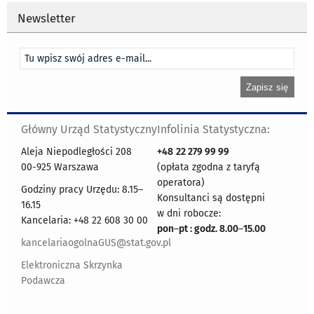
Newsletter
Główny Urząd Statystyczny
Infolinia Statystyczna:
Aleja Niepodległości 208
+48
22 279 99 99
00-925 Warszawa
(opłata zgodna z taryfą
operatora)
Godziny pracy Urzędu: 8.15–
Konsultanci są dostępni
16.15
w dni robocze:
Kancelaria: +48 22 608 30 00
pon
–
pt : godz. 8.00
–
15.00
kancelariaogolnaGUS@stat.gov.pl
Elektroniczna Skrzynka
Podawcza