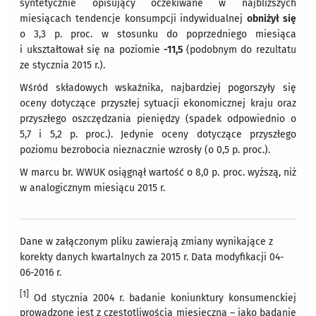
syntetycznie opisujący oczekiwane w najbliższych
miesiącach tendencje konsumpcji indywidualnej
obniżył się
o 3,3 p. proc. w stosunku do poprzedniego miesiąca
i ukształtował się na poziomie
-11,5
(podobnym do rezultatu
ze stycznia 2015 r.).
Wśród składowych wskaźnika, najbardziej pogorszyły się
oceny dotyczące przyszłej sytuacji ekonomicznej kraju oraz
przyszłego oszczędzania pieniędzy (spadek odpowiednio o
5,7 i 5,2 p. proc.). Jedynie oceny dotyczące przyszłego
poziomu bezrobocia nieznacznie wzrosły (o 0,5 p. proc.).
W marcu br. WWUK osiągnął wartość o 8,0 p. proc. wyższą, niż
w analogicznym miesiącu 2015 r.
Dane w załączonym pliku zawierają zmiany wynikające z
korekty danych kwartalnych za 2015 r. Data modyfikacji 04-
06-2016 r.
[1]
Od stycznia 2004 r. badanie koniunktury konsumenckiej
prowadzone jest z częstotliwością miesięczną – jako badanie