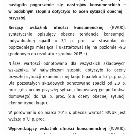
nastąpiło pogorszenie się nastrojów konsumenckich –
w podobnym stopniu dotyczyło to ocen sytuacji obecnej i
przyszłej.
Bieżący wskaźnik ufności konsumenckiej
(BWUK),
syntetycznie opisujący obecne tendencje konsumpcji
indywidualnej
spadł
o 3,1 p. proc. w stosunku do
poprzedniego miesiąca i ukształtował się na poziomie
-9,3
(podobnym do rezultatu z grudnia 2015 r.).
Niższe wartości odnotowano dla wszystkich składowych
wskaźnika. W największym stopniu dotyczyło to oceny
przyszłej sytuacji ekonomicznej kraju (spadek o 5,7 p. proc.).
Dla pozostałych składowych odnotowano spadki od 2,8 p.
proc. (dla oceny przyszłej sytuacji finansowej gospodarstwa
domowego) do 1,8 p. proc. (dla oceny obecnej sytuacji
ekonomicznej kraju).
W porównaniu do marca 2015 r. obecna wartość BWUK jest
wyższa o 7,1 p. proc.
Wyprzedzający wskaźnik ufności konsumenckiej
(WWUK),