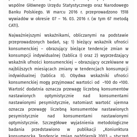
wspólne Głównego Urzędu Statystycznego oraz Narodowego
Banku Polskiego. W marcu 2016 r. przeprowadzono 1518
wywiadów w okresie 07 – 16. 03. 2016 r. (w tym 67 metodą
CATI).
Najważniejszymi wskaźnikami, obliczanymi na podstawie
przeprowadzonych badań, są: 1) bieżący wskaźnik ufności
konsumenckiej – obrazujący bieżące tendencje zmian w
konsumpcji indywidualnej (tablica I) oraz 2) wyprzedzający
wskaźnik ufności konsumenckiej – obrazujący oczekiwane w
najbliższych miesiącach zmiany w tendencjach konsumpcji
indywidualnej (tablica II). Obydwa wskaźniki ufności
konsumenckiej mogą przyjmować wartości od –100 do +100.
Wartość dodatnia oznacza przewagę liczebną konsumentów
nastawionych optymistycznie nad konsumentami
nastawionymi pesymistycznie, natomiast wartość ujemna
oznacza przewagę liczebną konsumentów nastawionych
pesymistycznie nad konsumentami nastawionymi
optymistycznie. Szczegółowe wyjaśnienia metodologiczne
badania przedstawiono w publikacji „Koniunktura
konsumencka. Tendencje zmian październik 2003 – styczeń