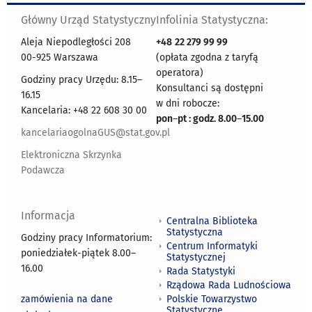
Główny Urząd Statystyczny
Infolinia Statystyczna:
Aleja Niepodległości 208
+48
22 279 99 99
00-925 Warszawa
(opłata zgodna z taryfą
operatora)
Godziny pracy Urzędu: 8.15–
Konsultanci są dostępni
16.15
w dni robocze:
Kancelaria: +48 22 608 30 00
pon
–
pt : godz. 8.00
–
15.00
kancelariaogolnaGUS@stat.gov.pl
Elektroniczna Skrzynka
Podawcza
Informacja
Centralna Biblioteka
Statystyczna
Godziny pracy Informatorium:
Centrum Informatyki
poniedziałek-piątek 8.00
–
Statystycznej
16.00
Rada Statystyki
Rządowa Rada Ludnościowa
zamówienia na dane
Polskie Towarzystwo
Statystyczne