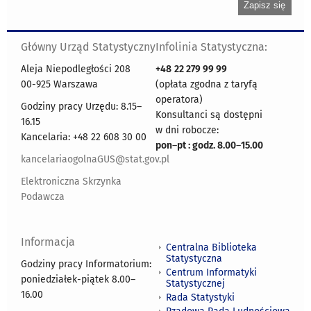
Główny Urząd Statystyczny
Infolinia Statystyczna:
Aleja Niepodległości 208
+48
22 279 99 99
00-925 Warszawa
(opłata zgodna z taryfą
operatora)
Godziny pracy Urzędu: 8.15–
Konsultanci są dostępni
16.15
w dni robocze:
Kancelaria: +48 22 608 30 00
pon
–
pt : godz. 8.00
–
15.00
kancelariaogolnaGUS@stat.gov.pl
Elektroniczna Skrzynka
Podawcza
Informacja
Centralna Biblioteka
Statystyczna
Godziny pracy Informatorium:
Centrum Informatyki
poniedziałek-piątek 8.00
–
Statystycznej
16.00
Rada Statystyki