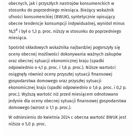
obecnych, jak i przyszłych nastrojów konsumenckich w
stosunku do poprzedniego miesiąca. Bieżący wskaźnik
ufności konsumenckiej (BWUK), syntetycznie opisujący
obecne tendencje konsumpcji indywidualnej, wyniósł minus
a
16,5
i był o 1,3 p. proc. niższy w stosunku do poprzedniego
miesiąca.
Spośród składowych wskaźnika najbardziej pogorszyły się
oceny obecnej możliwości dokonywania ważnych zakupów
oraz obecnej sytuacji ekonomicznej kraju (spadki
odpowiednio o 4,1 p. proc. i 1,8 p. proc.). Niższe wartości
osiągnęły również oceny przyszłej sytuacji finansowej
gospodarstwa domowego oraz przyszłej sytuacji
ekonomicznej kraju (spadki odpowiednio o 1,6 p. proc. i 0,2 p.
proc.). Wyższą wartość niż przed miesiącem odnotowano
jedynie dla oceny obecnej sytuacji finansowej gospodarstwa
domowego (wzrost o 1,1 p. proc.).
W odniesieniu do kwietnia 2024 r. obecna wartość BWUK jest
niższa o 5,0 p. proc.