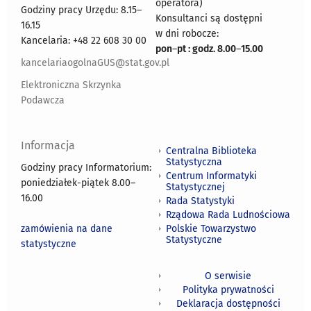
operatora)
Godziny pracy Urzędu: 8.15–
Konsultanci są dostępni
16.15
w dni robocze:
Kancelaria: +48 22 608 30 00
pon
–
pt : godz. 8.00
–
15.00
kancelariaogolnaGUS@stat.gov.pl
Elektroniczna Skrzynka
Podawcza
Informacja
Centralna Biblioteka
Statystyczna
Godziny pracy Informatorium:
Centrum Informatyki
poniedziałek-piątek 8.00
–
Statystycznej
16.00
Rada Statystyki
Rządowa Rada Ludnościowa
zamówienia na dane
Polskie Towarzystwo
Statystyczne
statystyczne
O serwisie
Polityka prywatności
Deklaracja dostępności