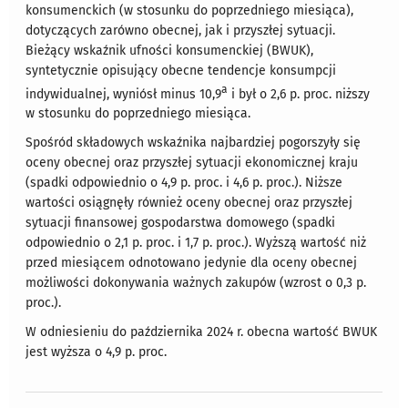
konsumenckich (w stosunku do poprzedniego miesiąca),
dotyczących zarówno obecnej, jak i przyszłej sytuacji.
Bieżący wskaźnik ufności konsumenckiej (BWUK),
syntetycznie opisujący obecne tendencje konsumpcji
a
indywidualnej, wyniósł minus 10,9
i był o 2,6 p. proc. niższy
w stosunku do poprzedniego miesiąca.
Spośród składowych wskaźnika najbardziej pogorszyły się
oceny obecnej oraz przyszłej sytuacji ekonomicznej kraju
(spadki odpowiednio o 4,9 p. proc. i 4,6 p. proc.). Niższe
wartości osiągnęły również oceny obecnej oraz przyszłej
sytuacji finansowej gospodarstwa domowego (spadki
odpowiednio o 2,1 p. proc. i 1,7 p. proc.). Wyższą wartość niż
przed miesiącem odnotowano jedynie dla oceny obecnej
możliwości dokonywania ważnych zakupów (wzrost o 0,3 p.
proc.).
W odniesieniu do października 2024 r. obecna wartość BWUK
jest wyższa o 4,9 p. proc.