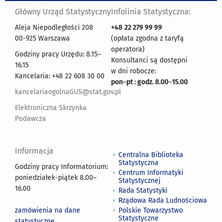
Główny Urząd Statystyczny
Infolinia Statystyczna:
Aleja Niepodległości 208
+48
22 279 99 99
00-925 Warszawa
(opłata zgodna z taryfą
operatora)
Godziny pracy Urzędu: 8.15–
Konsultanci są dostępni
16.15
w dni robocze:
Kancelaria: +48 22 608 30 00
pon
–
pt : godz. 8.00
–
15.00
kancelariaogolnaGUS@stat.gov.pl
Elektroniczna Skrzynka
Podawcza
Informacja
Centralna Biblioteka
Statystyczna
Godziny pracy Informatorium:
Centrum Informatyki
poniedziałek-piątek 8.00
–
Statystycznej
16.00
Rada Statystyki
Rządowa Rada Ludnościowa
zamówienia na dane
Polskie Towarzystwo
Statystyczne
statystyczne