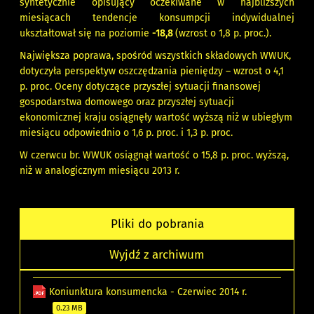
syntetycznie opisujący oczekiwane w najbliższych
miesiącach tendencje konsumpcji indywidualnej
ukształtował się na poziomie
-18,8
(wzrost o 1,8 p. proc.).
Największa poprawa, spośród wszystkich składowych WWUK,
dotyczyła perspektyw oszczędzania pieniędzy – wzrost o 4,1
p. proc. Oceny dotyczące przyszłej sytuacji finansowej
gospodarstwa domowego oraz przyszłej sytuacji
ekonomicznej kraju osiągnęły wartość wyższą niż w ubiegłym
miesiącu odpowiednio o 1,6 p. proc. i 1,3 p. proc.
W czerwcu br. WWUK osiągnął wartość o 15,8 p. proc. wyższą,
niż w analogicznym miesiącu 2013 r.
Pliki do pobrania
Wyjdź z archiwum
Koniunktura konsumencka - Czerwiec 2014 r.
0.23 MB