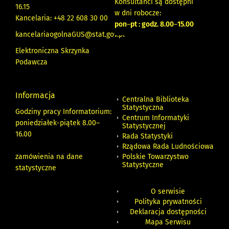
Konsultanci są dostępni
16.15
w dni robocze:
Kancelaria: +48 22 608 30 00
pon
–
pt : godz. 8.00
–
15.00
kancelariaogolnaGUS@stat.gov.pl
Elektroniczna Skrzynka
Podawcza
Informacja
Centralna Biblioteka
Statystyczna
Godziny pracy Informatorium:
Centrum Informatyki
poniedziałek-piątek 8.00
–
Statystycznej
16.00
Rada Statystyki
Rządowa Rada Ludnościowa
zamówienia na dane
Polskie Towarzystwo
Statystyczne
statystyczne
O serwisie
Polityka prywatności
Deklaracja dostępności
Mapa Serwisu