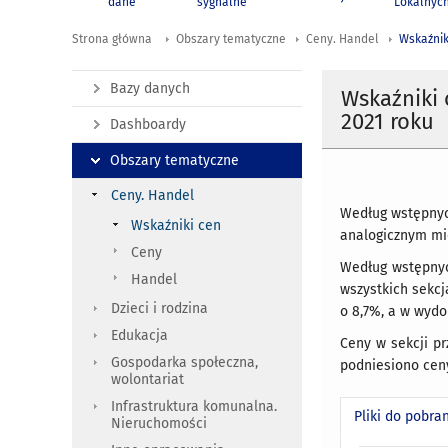
dane
sygnalne
Lokalnyc
Strona główna
Obszary tematyczne
Ceny. Handel
Wskaźnik
Bazy danych
Wskaźniki 
2021 roku
Dashboardy
Obszary tematyczne
Ceny. Handel
Według wstępnych
Wskaźniki cen
analogicznym mi
Ceny
Według wstępnyc
Handel
wszystkich sekcj
Dzieci i rodzina
o 8,7%, a w wydo
Edukacja
Ceny w sekcji p
Gospodarka społeczna,
podniesiono ceny
wolontariat
Infrastruktura komunalna.
Pliki do pobra
Nieruchomości