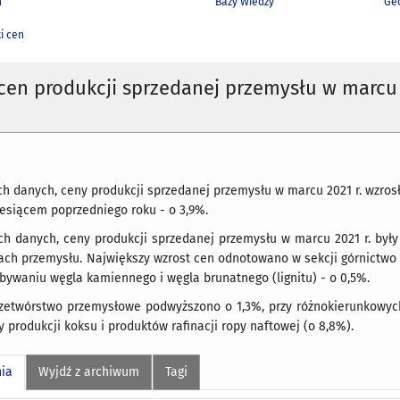
h
Bazy Wiedzy
Geo
i cen
cen produkcji sprzedanej przemysłu w marcu
 danych, ceny produkcji sprzedanej przemysłu w marcu 2021 r. wzrosły
esiącem poprzedniego roku - o 3,9%.
h danych, ceny produkcji sprzedanej przemysłu w marcu 2021 r. były 
ach przemysłu. Największy wzrost cen odnotowano w sekcji górnictwo 
bywaniu węgla kamiennego i węgla brunatnego (lignitu) - o 0,5%.
rzetwórstwo przemysłowe podwyższono o 1,3%, przy różnokierunkowyc
 produkcji koksu i produktów rafinacji ropy naftowej (o 8,8%).
nia
Wyjdź z archiwum
Tagi