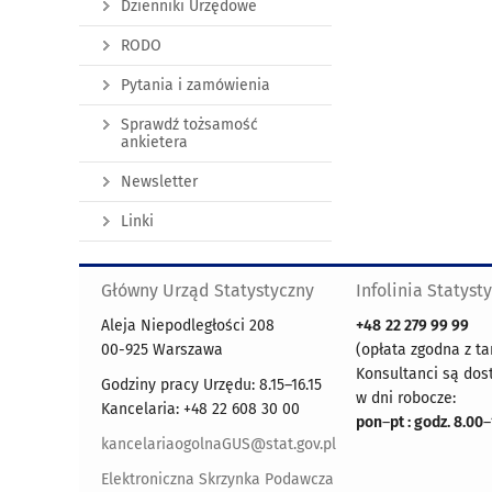
Dzienniki Urzędowe
RODO
Pytania i zamówienia
Sprawdź tożsamość
ankietera
Newsletter
Linki
Główny Urząd Statystyczny
Infolinia Statyst
Aleja Niepodległości 208
+48
22 279 99 99
00-925 Warszawa
(opłata zgodna z ta
Konsultanci są dos
Godziny pracy Urzędu: 8.15–16.15
w dni robocze:
Kancelaria: +48 22 608 30 00
pon
–
pt : godz. 8.00
–
kancelariaogolnaGUS@stat.gov.pl
Elektroniczna Skrzynka Podawcza