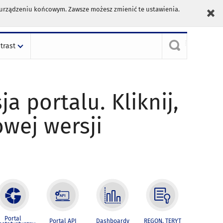
m urządzeniu końcowym. Zawsze możesz zmienić te ustawienia.
trast
ja portalu. Kliknij,
owej wersji
Portal
Portal API
Dashboardy
REGON, TERYT