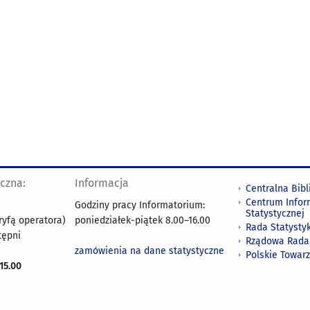
yczna:
Informacja
Centralna Bibl
Centrum Infor
Godziny pracy Informatorium:
Statystycznej
ryfą operatora)
poniedziałek-piątek 8.00
–
16.00
Rada Statystyk
tępni
Rządowa Rada
zamówienia na dane statystyczne
Polskie Towar
15.00