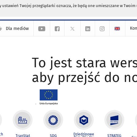
any ustawień Twojej przeglądarki oznacza, że będą one umieszczane w Twoi
Kon
Dla mediów
To jest stara wers
aby przejść do n
ch
Dziedzinowe
TranStat
SDG
STRATEG