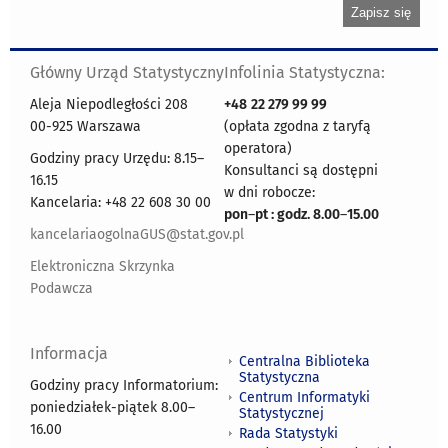
Główny Urząd Statystyczny
Infolinia Statystyczna:
Aleja Niepodległości 208
+48
22 279 99 99
00-925 Warszawa
(opłata zgodna z taryfą
operatora)
Godziny pracy Urzędu: 8.15–
Konsultanci są dostępni
16.15
w dni robocze:
Kancelaria: +48 22 608 30 00
pon
–
pt : godz. 8.00
–
15.00
kancelariaogolnaGUS@stat.gov.pl
Elektroniczna Skrzynka
Podawcza
Informacja
Centralna Biblioteka
Statystyczna
Godziny pracy Informatorium:
Centrum Informatyki
poniedziałek-piątek 8.00
–
Statystycznej
16.00
Rada Statystyki