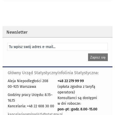
Newsletter
Główny Urząd Statystyczny
Infolinia Statystyczna:
Aleja Niepodległości 208
+48
22 279 99 99
00-925 Warszawa
(opłata zgodna z taryfą
operatora)
Godziny pracy Urzędu: 8.15–
Konsultanci są dostępni
16.15
w dni robocze:
Kancelaria: +48 22 608 30 00
pon
–
pt : godz. 8.00
–
15.00
kancelariaogolnaGUS@stat.gov.pl