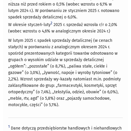
niższa niż przed rokiem o 0,5% (wobec wzrostu o 6,1% w
lutym 2024 r.). W porównaniu ze styczniem 2025 r. notowano
spadek sprzedaży detalicznej o 6,0%.
2
W okresie styczeń-luty
2025 r. sprzedaż wzrosła r/r o 2,0%
(wobec wzrostu o 4,6% w analogicznym okresie 2024 r.)
W lutym 2025 r. spadek sprzedaży detalicznej (w cenach
stałych) w porównaniu z analogicznym okresem 2024 r.
spośród prezentowanych kategorii towarów odnotowano w
grupach o wysokim udziale w sprzedaży detalicznej
„ogółem”: „pozostałe” (o 8,7%), „paliwa stałe, ciekłe i
gazowe” (o 3,0%), „żywność, napoje i wyroby tytoniowe” (o
2,2%). Wzrost sprzedaży wy-kazały natomiast m.in. podmioty
zaklasyfikowane do grup: „farmaceutyki, kosmetyki, sprzęt
ortopedyczny” (o 7,4%), „tekstylia, odzież, obuwie” (o 6,0%),
„meble, rtv, agd” (o 5,8%) oraz „pojazdy samochodowe,
motocykle, części” (o 5,1%).
1
Dane dotyczą przedsiębiorstw handlowych i niehandlowych