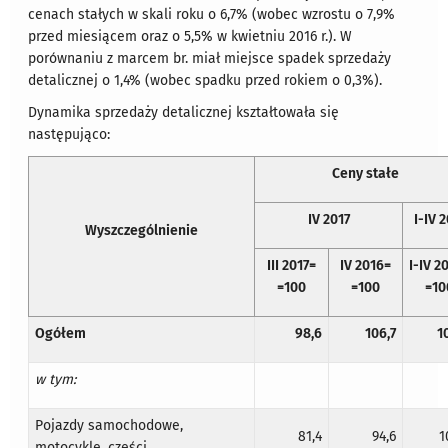
cenach stałych w skali roku o 6,7% (wobec wzrostu o 7,9%
przed miesiącem oraz o 5,5% w kwietniu 2016 r.). W
porównaniu z marcem br. miał miejsce spadek sprzedaży
detalicznej o 1,4% (wobec spadku przed rokiem o 0,3%).
Dynamika sprzedaży detalicznej kształtowała się
następująco:
Ceny stałe
IV 2017
I-IV 
Wyszczególnienie
III 2017=
IV 2016=
I-IV 2
=100
=100
=10
Ogółem
98,6
106,7
1
w tym:
Pojazdy samochodowe,
81,4
94,6
1
motocykle, części