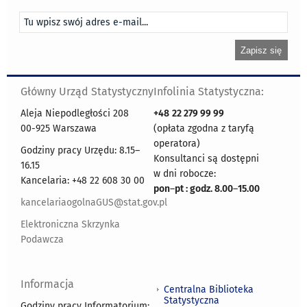
Główny Urząd Statystyczny
Infolinia Statystyczna:
Aleja Niepodległości 208
+48
22 279 99 99
00-925 Warszawa
(opłata zgodna z taryfą
operatora)
Godziny pracy Urzędu: 8.15–
Konsultanci są dostępni
16.15
w dni robocze:
Kancelaria: +48 22 608 30 00
pon
–
pt : godz. 8.00
–
15.00
kancelariaogolnaGUS@stat.gov.pl
Elektroniczna Skrzynka
Podawcza
Informacja
Centralna Biblioteka
Statystyczna
Godziny pracy Informatorium: