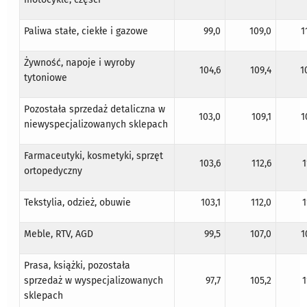
Paliwa stałe, ciekłe i gazowe
99,0
109,0
1
Żywność, napoje i wyroby
104,6
109,4
1
tytoniowe
Pozostała sprzedaż detaliczna w
103,0
109,1
1
niewyspecjalizowanych sklepach
Farmaceutyki, kosmetyki, sprzęt
103,6
112,6
1
ortopedyczny
Tekstylia, odzież, obuwie
103,1
112,0
1
Meble, RTV, AGD
99,5
107,0
1
Prasa, książki, pozostała
sprzedaż w wyspecjalizowanych
97,7
105,2
1
sklepach