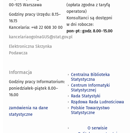
00-925 Warszawa
(opłata zgodna z taryfą
operatora)
Godziny pracy Urzędu: 8.15–
Konsultanci są dostępni
16.15
w dni robocze:
Kancelaria: +48 22 608 30 00
pon
–
pt : godz. 8.00
–
15.00
kancelariaogolnaGUS@stat.gov.pl
Elektroniczna Skrzynka
Podawcza
Informacja
Centralna Biblioteka
Statystyczna
Godziny pracy Informatorium:
Centrum Informatyki
poniedziałek-piątek 8.00
–
Statystycznej
16.00
Rada Statystyki
Rządowa Rada Ludnościowa
zamówienia na dane
Polskie Towarzystwo
Statystyczne
statystyczne
O serwisie