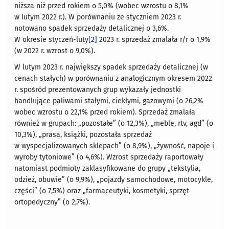
niższa niż przed rokiem o 5,0% (wobec wzrostu o 8,1%
w lutym 2022 r.). W porównaniu ze styczniem 2023 r.
notowano spadek sprzedaży detalicznej o 3,6%.
W okresie styczeń-luty
[2]
2023 r. sprzedaż zmalała r/r o 1,9%
(w 2022 r. wzrost o 9,0%).
W lutym 2023 r. największy spadek sprzedaży detalicznej (w
cenach stałych) w porównaniu z analogicznym okresem 2022
r. spośród prezentowanych grup wykazały jednostki
handlujące paliwami stałymi, ciekłymi, gazowymi (o 26,2%
wobec wzrostu o 22,1% przed rokiem). Sprzedaż zmalała
również w grupach: „pozostałe” (o 12,3%), „meble, rtv, agd” (o
10,3%), „prasa, książki, pozostała sprzedaż
w wyspecjalizowanych sklepach” (o 8,9%), „żywność, napoje i
wyroby tytoniowe” (o 4,6%). Wzrost sprzedaży raportowały
natomiast podmioty zaklasyfikowane do grupy „tekstylia,
odzież, obuwie” (o 9,9%), „pojazdy samochodowe, motocykle,
części” (o 7,5%) oraz „farmaceutyki, kosmetyki, sprzęt
ortopedyczny” (o 2,7%).