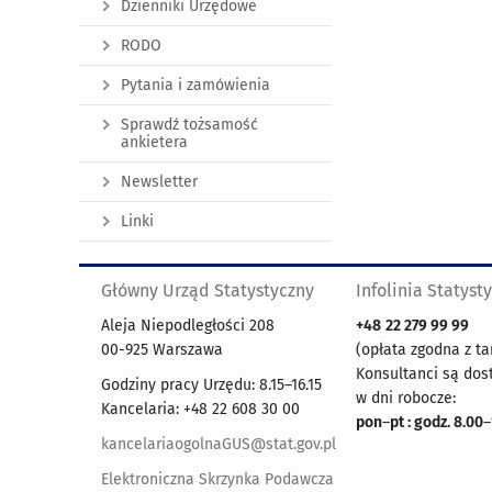
Dzienniki Urzędowe
RODO
Pytania i zamówienia
Sprawdź tożsamość
ankietera
Newsletter
Linki
Główny Urząd Statystyczny
Infolinia Statyst
Aleja Niepodległości 208
+48
22 279 99 99
00-925 Warszawa
(opłata zgodna z ta
Konsultanci są dos
Godziny pracy Urzędu: 8.15–16.15
w dni robocze:
Kancelaria: +48 22 608 30 00
pon
–
pt : godz. 8.00
–
kancelariaogolnaGUS@stat.gov.pl
Elektroniczna Skrzynka Podawcza