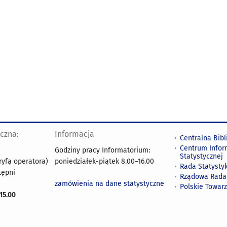
yczna:
Informacja
Centralna Bibl
Centrum Infor
Godziny pracy Informatorium:
Statystycznej
ryfą operatora)
poniedziałek-piątek 8.00
–
16.00
Rada Statystyk
tępni
Rządowa Rada
zamówienia na dane statystyczne
Polskie Towar
15.00