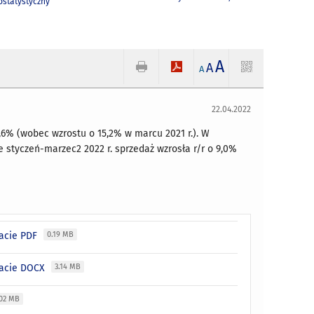
statystyczny
A
A
A
22.04.2022
,6% (wobec wzrostu o 15,2% w marcu 2021 r.). W
e styczeń-marzec2 2022 r. sprzedaż wzrosła r/r o 9,0%
macie PDF
0.19 MB
macie DOCX
3.14 MB
.02 MB