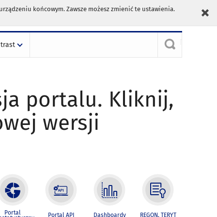
m urządzeniu końcowym. Zawsze możesz zmienić te ustawienia.
trast
ja portalu. Kliknij,
owej wersji
Portal
Portal API
Dashboardy
REGON, TERYT