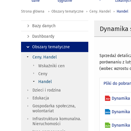
dane
sygnalne
Lokalnyc
Strona główna
Obszary tematyczne
Ceny. Handel
Handel
Bazy danych
Dynamika s
Dashboardy
Obszary tematyczne
Sprzedaż detalic
Ceny. Handel
porównaniu z lut
Wskaźniki cen
(wobec wzrostu o
Ceny
Handel
Pliki do pobra
Dzieci i rodzina
Edukacja
Dynamika 
Gospodarka społeczna,
wolontariat
Dynamika 
Infrastruktura komunalna.
Nieruchomości
Dynamika 