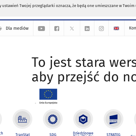
any ustawień Twojej przeglądarki oznacza, że będą one umieszczane w Twoi
Kon
Dla mediów
To jest stara wers
aby przejść do n
ch
Dziedzinowe
TranStat
SDG
STRATEG