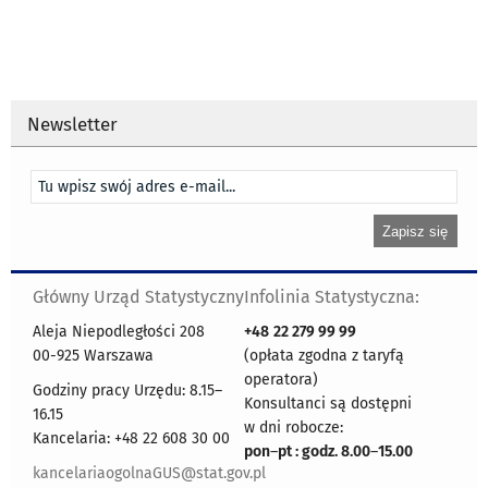
Newsletter
Główny Urząd Statystyczny
Infolinia Statystyczna:
Aleja Niepodległości 208
+48
22 279 99 99
00-925 Warszawa
(opłata zgodna z taryfą
operatora)
Godziny pracy Urzędu: 8.15–
Konsultanci są dostępni
16.15
w dni robocze:
Kancelaria: +48 22 608 30 00
pon
–
pt : godz. 8.00
–
15.00
kancelariaogolnaGUS@stat.gov.pl