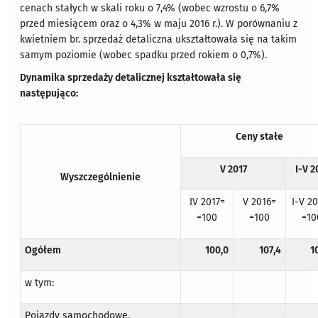
cenach stałych w skali roku o 7,4% (wobec wzrostu o 6,7%
przed miesiącem oraz o 4,3% w maju 2016 r.). W porównaniu z
kwietniem br. sprzedaż detaliczna ukształtowała się na takim
samym poziomie (wobec spadku przed rokiem o 0,7%).
Dynamika sprzedaży detalicznej kształtowała się
następująco:
Ceny stałe
V 2017
I-V 2
Wyszczególnienie
IV 2017=
V 2016=
I-V 2
=100
=100
=10
Ogółem
100,0
107,4
1
w tym:
Pojazdy samochodowe,