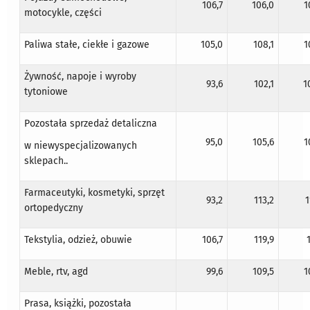
106,7
106,0
1
motocykle, części
Paliwa stałe, ciekłe i gazowe
105,0
108,1
1
Żywność, napoje i wyroby
93,6
102,1
1
tytoniowe
Pozostała sprzedaż detaliczna
95,0
105,6
1
w niewyspecjalizowanych
sklepach..
Farmaceutyki, kosmetyki, sprzęt
93,2
113,2
1
ortopedyczny
Tekstylia, odzież, obuwie
106,7
119,9
Meble, rtv, agd
99,6
109,5
1
Prasa, książki, pozostała