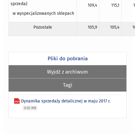
sprzedaż
109,4
115,1
1
w wyspecjalizowanych sklepach
Pozostałe
105,9
105,4
1
Pliki do pobrania
Wyjdź z archiwum
Tagi
Dynamika sprzedaży detalicznej w maju 2017 r.
0.65 MB