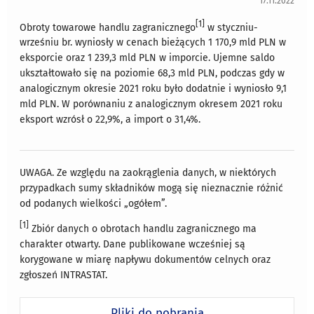
17.11.2022
[1]
Obroty towarowe handlu zagranicznego
w styczniu-
wrześniu br. wyniosły w cenach bieżących 1 170,9 mld PLN w
eksporcie oraz 1 239,3 mld PLN w imporcie. Ujemne saldo
ukształtowało się na poziomie 68,3 mld PLN, podczas gdy w
analogicznym okresie 2021 roku było dodatnie i wyniosło 9,1
mld PLN. W porównaniu z analogicznym okresem 2021 roku
eksport wzrósł o 22,9%, a import o 31,4%.
UWAGA. Ze względu na zaokrąglenia danych, w niektórych
przypadkach sumy składników mogą się nieznacznie różnić
od podanych wielkości „ogółem”.
[1]
Zbiór danych o obrotach handlu zagranicznego ma
charakter otwarty. Dane publikowane wcześniej są
korygowane w miarę napływu dokumentów celnych oraz
zgłoszeń INTRASTAT.
Pliki do pobrania