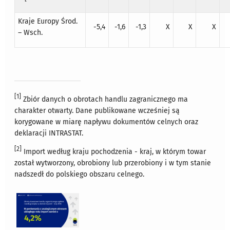
Kraje Europy Środ.
-5,4
-1,6
-1,3
X
X
X
– Wsch.
[1]
Zbiór danych o obrotach handlu zagranicznego ma
charakter otwarty. Dane publikowane wcześniej są
korygowane w miarę napływu dokumentów celnych oraz
deklaracji INTRASTAT.
[2]
Import według kraju pochodzenia - kraj, w którym towar
został wytworzony, obrobiony lub przerobiony i w tym stanie
nadszedł do polskiego obszaru celnego.