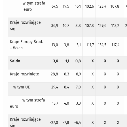
w tym strefa
67,5
19,5
16,1
102,6
123,4
107,8
euro
Kraje rozwijające
36,9
10,7
8,8
107,8
129,6
113,2
się
Kraje Europy Środ.
13,0
3,8
3,1
111,7
134,5
117,4
– Wsch.
Saldo
-3,6
-1,1
-0,8
X
X
X
Kraje rozwinięte
28,8
8,3
6,9
X
X
X
w tym UE
29,4
8,4
7,0
X
X
X
w tym strefa
13,7
4,0
3,3
X
X
X
euro
Kraje rozwijające
-27,0
-7,8
-6,4
X
X
X
się