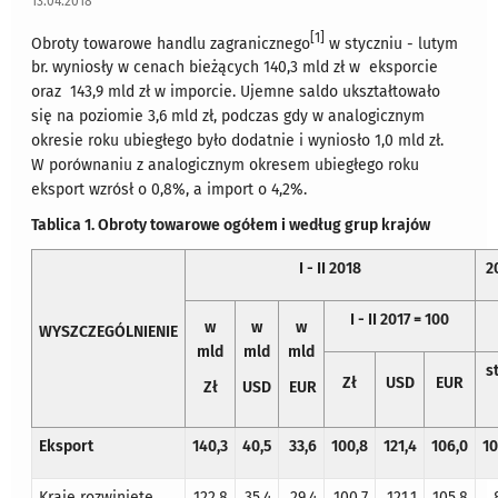
13.04.2018
[1]
Obroty towarowe handlu zagranicznego
w styczniu - lutym
br. wyniosły w cenach bieżących 140,3 mld zł w eksporcie
oraz 143,9 mld zł w imporcie. Ujemne saldo ukształtowało
się na poziomie 3,6 mld zł, podczas gdy w analogicznym
okresie roku ubiegłego było dodatnie i wyniosło 1,0 mld zł.
W porównaniu z analogicznym okresem ubiegłego roku
eksport wzrósł o 0,8%, a import o 4,2%.
Tablica 1. Obroty towarowe ogółem i według grup krajów
I - II 2018
2
I - II 2017 = 100
w
w
w
WYSZCZEGÓLNIENIE
mld
mld
mld
s
Zł
USD
EUR
Zł
USD
EUR
Eksport
140,3
40,5
33,6
100,8
121,4
106,0
10
Kraje rozwinięte
122,8
35,4
29,4
100,7
121,1
105,8