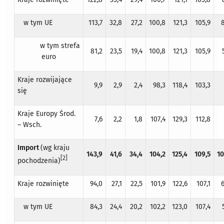
w tym UE
113,7
32,8
27,2
100,8
121,3
105,9
w tym strefa
81,2
23,5
19,4
100,8
121,3
105,9
euro
Kraje rozwijające
9,9
2,9
2,4
98,3
118,4
103,3
się
Kraje Europy Środ.
7,6
2,2
1,8
107,4
129,3
112,8
– Wsch.
Import
(wg kraju
143,9
41,6
34,4
104,2
125,4
109,5
10
[2]
pochodzenia)
Kraje rozwinięte
94,0
27,1
22,5
101,9
122,6
107,1
w tym UE
84,3
24,4
20,2
102,2
123,0
107,4