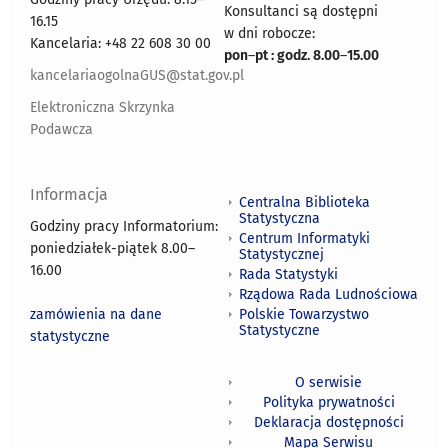
Konsultanci są dostępni
16.15
w dni robocze:
Kancelaria: +48 22 608 30 00
pon
–
pt : godz. 8.00
–
15.00
kancelariaogolnaGUS@stat.gov.pl
Elektroniczna Skrzynka
Podawcza
Informacja
Centralna Biblioteka
Statystyczna
Godziny pracy Informatorium:
Centrum Informatyki
poniedziałek-piątek 8.00
–
Statystycznej
16.00
Rada Statystyki
Rządowa Rada Ludnościowa
zamówienia na dane
Polskie Towarzystwo
Statystyczne
statystyczne
O serwisie
Polityka prywatności
Deklaracja dostępności
Mapa Serwisu