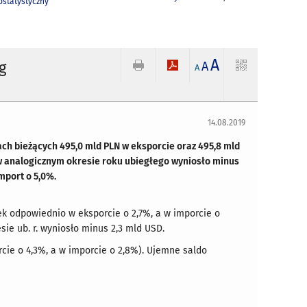
statystyczny
A
g
A
A
14.08.2019
ch bieżących 495,0 mld PLN w eksporcie oraz 495,8 mld
 w analogicznym okresie roku ubiegłego wyniosło minus
mport o 5,0%.
ek odpowiednio w eksporcie o 2,7%, a w imporcie o
ie ub. r. wyniosło minus 2,3 mld USD.
rcie o 4,3%, a w imporcie o 2,8%). Ujemne saldo