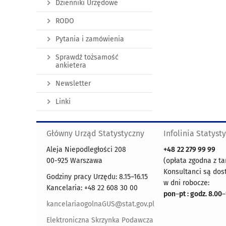
Dzienniki Urzędowe
RODO
Pytania i zamówienia
Sprawdź tożsamość
ankietera
Newsletter
Linki
Główny Urząd Statystyczny
Infolinia Statyst
Aleja Niepodległości 208
+48
22 279 99 99
00-925 Warszawa
(opłata zgodna z ta
Konsultanci są dos
Godziny pracy Urzędu: 8.15–16.15
w dni robocze:
Kancelaria: +48 22 608 30 00
pon
–
pt : godz. 8.00
–
kancelariaogolnaGUS@stat.gov.pl
Elektroniczna Skrzynka Podawcza