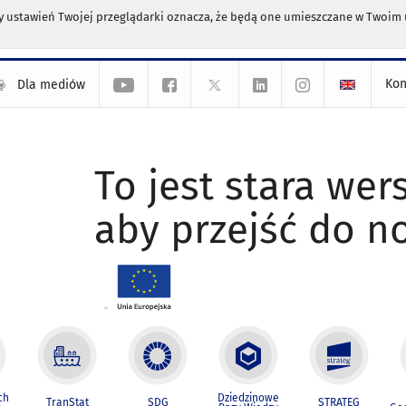
any ustawień Twojej przeglądarki oznacza, że będą one umieszczane w Twoi
Kon
Dla mediów
To jest stara wers
aby przejść do n
ch
Dziedzinowe
TranStat
SDG
STRATEG