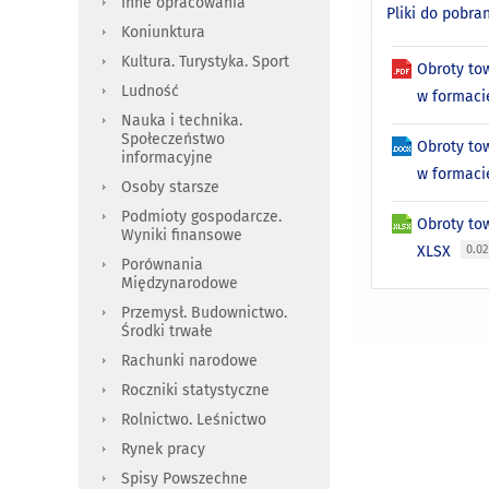
Inne opracowania
Pliki do pobra
Koniunktura
Kultura. Turystyka. Sport
Obroty to
Ludność
w formac
Nauka i technika.
Społeczeństwo
Obroty to
informacyjne
w formac
Osoby starsze
Podmioty gospodarcze.
Obroty to
Wyniki finansowe
XLSX
0.0
Porównania
Międzynarodowe
Przemysł. Budownictwo.
Środki trwałe
Rachunki narodowe
Roczniki statystyczne
Rolnictwo. Leśnictwo
Rynek pracy
Spisy Powszechne