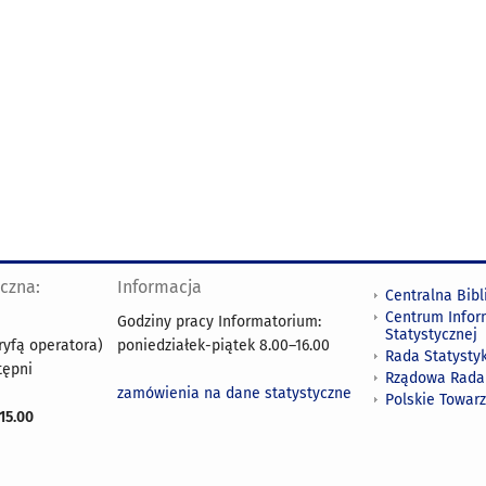
yczna:
Informacja
Centralna Bibl
Centrum Infor
Godziny pracy Informatorium:
Statystycznej
ryfą operatora)
poniedziałek-piątek 8.00
–
16.00
Rada Statystyk
tępni
Rządowa Rada
zamówienia na dane statystyczne
Polskie Towar
15.00