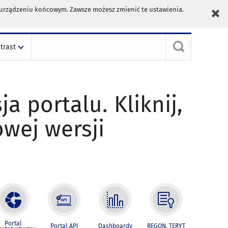
m urządzeniu końcowym. Zawsze możesz zmienić te ustawienia.
trast
ja portalu. Kliknij,
owej wersji
Portal
Portal API
Dashboardy
REGON, TERYT