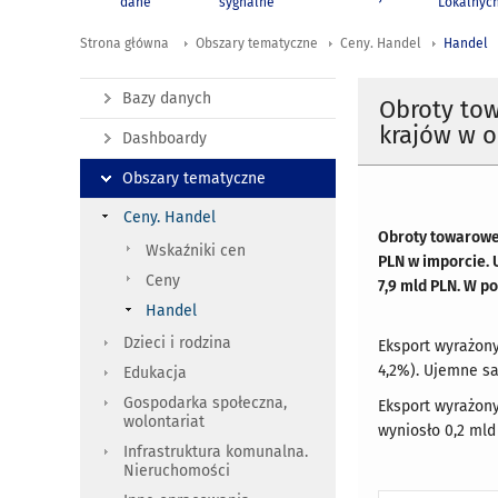
dane
sygnalne
Lokalnyc
Strona główna
Obszary tematyczne
Ceny. Handel
Handel
Bazy danych
Obroty to
krajów w o
Dashboardy
Obszary tematyczne
Ceny. Handel
Obroty towarowe 
Wskaźniki cen
PLN w imporcie. 
Ceny
7,9 mld PLN. W p
Handel
Dzieci i rodzina
Eksport wyrażony
4,2%). Ujemne sa
Edukacja
Gospodarka społeczna,
Eksport wyrażony
wolontariat
wyniosło 0,2 mld
Infrastruktura komunalna.
Nieruchomości