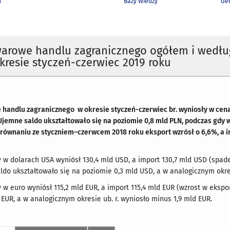
h
Bazy Wiedzy
Geo
warowe handlu zagranicznego ogółem i wedłu
kresie styczeń-czerwiec 2019 roku
handlu zagranicznego w okresie styczeń-czerwiec br. wyniosły w cena
Ujemne saldo ukształtowało się na poziomie 0,8 mld PLN, podczas gdy
orównaniu ze styczniem–czerwcem 2018 roku eksport wzrósł o 6,6%, a i
 w dolarach USA wyniósł 130,4 mld USD, a import 130,7 mld USD (spad
ldo ukształtowało się na poziomie 0,3 mld USD, a w analogicznym okres
 w euro wyniósł 115,2 mld EUR, a import 115,4 mld EUR (wzrost w ekspo
 EUR, a w analogicznym okresie ub. r. wyniosło minus 1,9 mld EUR.