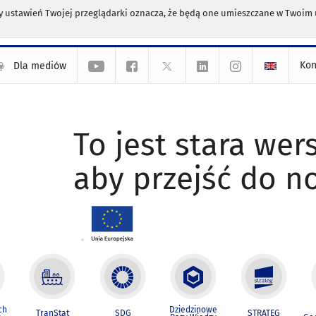
any ustawień Twojej przeglądarki oznacza, że będą one umieszczane w Twoi
Kon
Dla mediów
To jest stara wers
aby przejść do n
ch
Dziedzinowe
TranStat
SDG
STRATEG