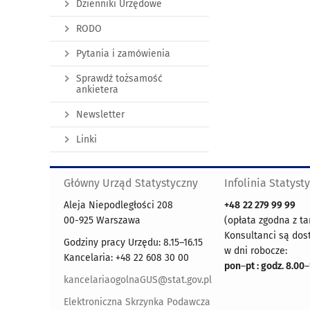
Dzienniki Urzędowe
RODO
Pytania i zamówienia
Sprawdź tożsamość
ankietera
Newsletter
Linki
Główny Urząd Statystyczny
Infolinia Statyst
Aleja Niepodległości 208
+48
22 279 99 99
00-925 Warszawa
(opłata zgodna z ta
Konsultanci są dos
Godziny pracy Urzędu: 8.15–16.15
w dni robocze:
Kancelaria: +48 22 608 30 00
pon
–
pt : godz. 8.00
–
kancelariaogolnaGUS@stat.gov.pl
Elektroniczna Skrzynka Podawcza