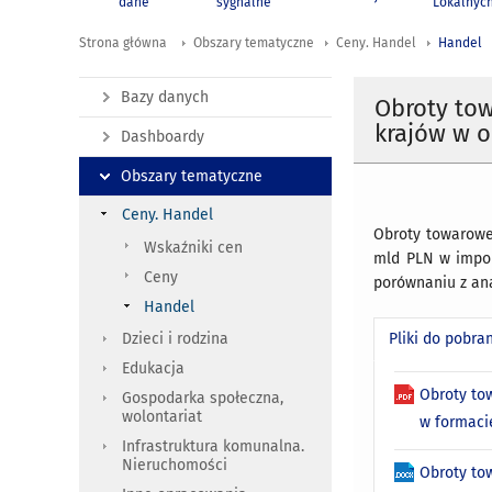
dane
sygnalne
Lokalnyc
Strona główna
Obszary tematyczne
Ceny. Handel
Handel
Bazy danych
Obroty to
krajów w o
Dashboardy
Obszary tematyczne
Ceny. Handel
Obroty towarowe
Wskaźniki cen
mld PLN w impor
Ceny
porównaniu z ana
Handel
Pliki do pobra
Dzieci i rodzina
Edukacja
Obroty to
Gospodarka społeczna,
wolontariat
w formac
Infrastruktura komunalna.
Nieruchomości
Obroty to