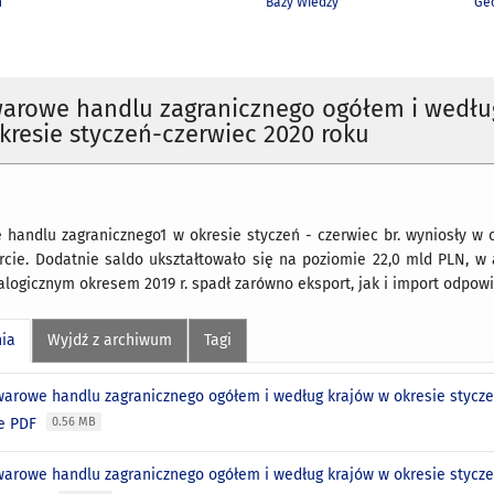
h
Bazy Wiedzy
Geo
warowe handlu zagranicznego ogółem i wedłu
kresie styczeń-czerwiec 2020 roku
 handlu zagranicznego1 w okresie styczeń - czerwiec br. wyniosły w 
cie. Dodatnie saldo ukształtowało się na poziomie 22,0 mld PLN, w 
logicznym okresem 2019 r. spadł zarówno eksport, jak i import odpowie
nia
Wyjdź z archiwum
Tagi
warowe handlu zagranicznego ogółem i według krajów w okresie stycze
ie PDF
0.56 MB
warowe handlu zagranicznego ogółem i według krajów w okresie stycze