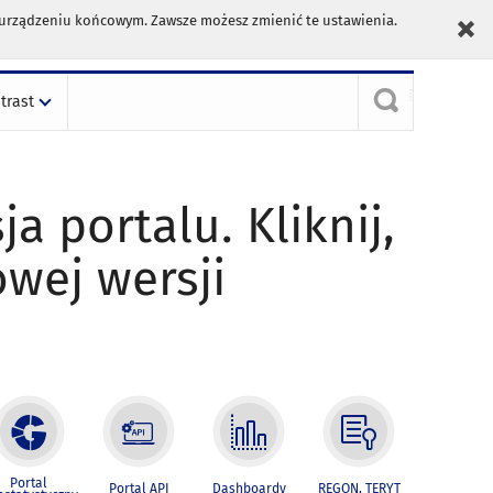
m urządzeniu końcowym. Zawsze możesz zmienić te ustawienia.
trast
ja portalu. Kliknij,
owej wersji
Portal
Portal API
Dashboardy
REGON, TERYT