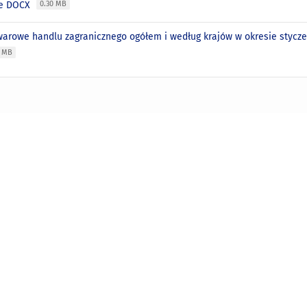
ie DOCX
0.30 MB
warowe handlu zagranicznego ogółem i według krajów w okresie stycze
2 MB