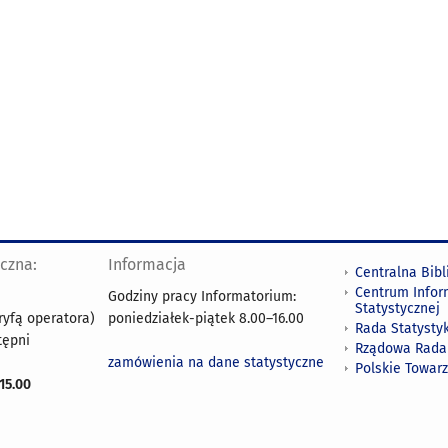
yczna:
Informacja
Centralna Bibl
Centrum Infor
Godziny pracy Informatorium:
Statystycznej
ryfą operatora)
poniedziałek-piątek 8.00
–
16.00
Rada Statystyk
tępni
Rządowa Rada
zamówienia na dane statystyczne
Polskie Towar
15.00