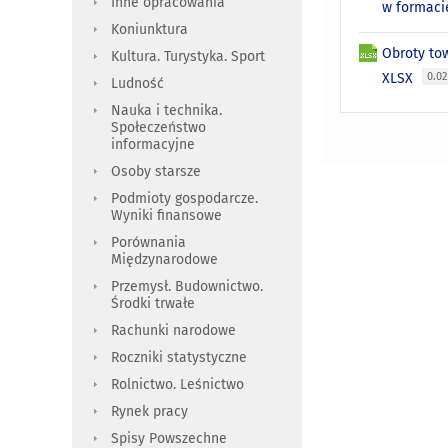
Inne opracowania
w formac
Koniunktura
Obroty to
Kultura. Turystyka. Sport
XLSX
0.0
Ludność
Nauka i technika.
Społeczeństwo
informacyjne
Osoby starsze
Podmioty gospodarcze.
Wyniki finansowe
Porównania
Międzynarodowe
Przemysł. Budownictwo.
Środki trwałe
Rachunki narodowe
Roczniki statystyczne
Rolnictwo. Leśnictwo
Rynek pracy
Spisy Powszechne