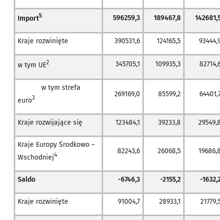
5
596259,3
189467,8
142681,
Import
Kraje rozwinięte
390531,6
124165,5
93444,
2
345705,1
109935,3
82714,
w tym UE
w tym strefa
269169,0
85599,2
64401,
3
euro
Kraje rozwijające się
123484,1
39233,8
29549,
Kraje Europy Środkowo –
82243,6
26068,5
19686,
4
Wschodniej
Saldo
-6746,3
-2155,2
-1632,
Kraje rozwinięte
91004,7
28933,1
21779,