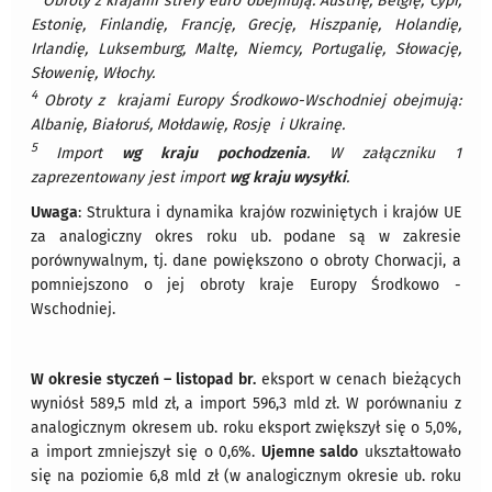
Obroty z krajami strefy euro obejmują: Austrię, Belgię, Cypr,
Estonię, Finlandię, Francję, Grecję, Hiszpanię, Holandię,
Irlandię, Luksemburg, Maltę, Niemcy, Portugalię, Słowację,
Słowenię, Włochy.
4
Obroty z krajami Europy Środkowo-Wschodniej obejmują:
Albanię, Białoruś, Mołdawię, Rosję i Ukrainę.
5
Import
wg kraju pochodzenia
. W załączniku 1
zaprezentowany jest import
wg kraju wysyłki
.
Uwaga
: Struktura i dynamika krajów rozwiniętych i krajów UE
za analogiczny okres roku ub. podane są w zakresie
porównywalnym, tj. dane powiększono o obroty Chorwacji, a
pomniejszono o jej obroty kraje Europy Środkowo -
Wschodniej.
W okresie styczeń – listopad br.
eksport w cenach bieżących
wyniósł 589,5 mld zł, a import 596,3 mld zł. W porównaniu z
analogicznym okresem ub. roku eksport zwiększył się o 5,0%,
a import zmniejszył się o 0,6%.
Ujemne saldo
ukształtowało
się na poziomie 6,8 mld zł (w analogicznym okresie ub. roku