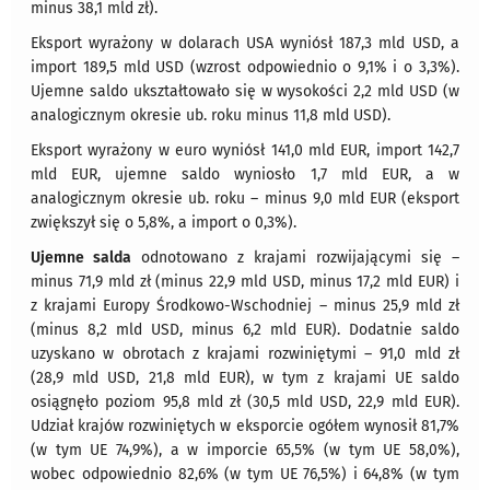
minus 38,1 mld zł).
Eksport wyrażony w dolarach USA wyniósł 187,3 mld USD, a
import 189,5 mld USD (wzrost odpowiednio o 9,1% i o 3,3%).
Ujemne saldo ukształtowało się w wysokości 2,2 mld USD (w
analogicznym okresie ub. roku minus 11,8 mld USD).
Eksport wyrażony w euro wyniósł 141,0 mld EUR, import 142,7
mld EUR, ujemne saldo wyniosło 1,7 mld EUR, a w
analogicznym okresie ub. roku – minus 9,0 mld EUR (eksport
zwiększył się o 5,8%, a import o 0,3%).
Ujemne salda
odnotowano z krajami rozwijającymi się –
minus 71,9 mld zł (minus 22,9 mld USD, minus 17,2 mld EUR) i
z krajami Europy Środkowo-Wschodniej – minus 25,9 mld zł
(minus 8,2 mld USD, minus 6,2 mld EUR). Dodatnie saldo
uzyskano w obrotach z krajami rozwiniętymi – 91,0 mld zł
(28,9 mld USD, 21,8 mld EUR), w tym z krajami UE saldo
osiągnęło poziom 95,8 mld zł (30,5 mld USD, 22,9 mld EUR).
Udział krajów rozwiniętych w eksporcie ogółem wynosił 81,7%
(w tym UE 74,9%), a w imporcie 65,5% (w tym UE 58,0%),
wobec odpowiednio 82,6% (w tym UE 76,5%) i 64,8% (w tym