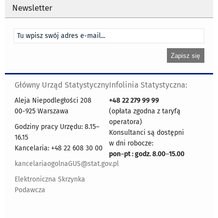
Newsletter
Główny Urząd Statystyczny
Infolinia Statystyczna:
Aleja Niepodległości 208
+48
22 279 99 99
00-925 Warszawa
(opłata zgodna z taryfą
operatora)
Godziny pracy Urzędu: 8.15–
Konsultanci są dostępni
16.15
w dni robocze:
Kancelaria: +48 22 608 30 00
pon
–
pt : godz. 8.00
–
15.00
kancelariaogolnaGUS@stat.gov.pl
Elektroniczna Skrzynka
Podawcza