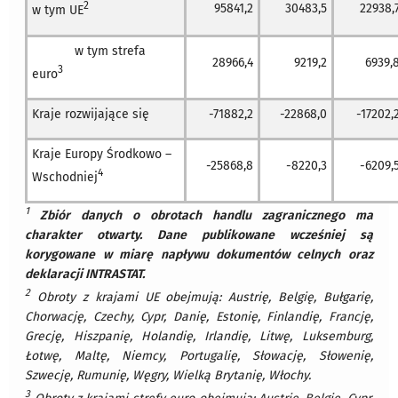
2
95841,2
30483,5
22938,
w tym UE
w tym strefa
28966,4
9219,2
6939,
3
euro
Kraje rozwijające się
-71882,2
-22868,0
-17202,
Kraje Europy Środkowo –
-25868,8
-8220,3
-6209,
4
Wschodniej
1
Zbiór danych o obrotach handlu zagranicznego ma
charakter otwarty. Dane publikowane wcześniej są
korygowane w miarę napływu dokumentów celnych oraz
deklaracji INTRASTAT.
2
Obroty z krajami UE obejmują: Austrię, Belgię, Bułgarię,
Chorwację, Czechy, Cypr, Danię, Estonię, Finlandię, Francję,
Grecję, Hiszpanię, Holandię, Irlandię, Litwę, Luksemburg,
Łotwę, Maltę, Niemcy, Portugalię, Słowację, Słowenię,
Szwecję, Rumunię, Węgry, Wielką Brytanię, Włochy.
3