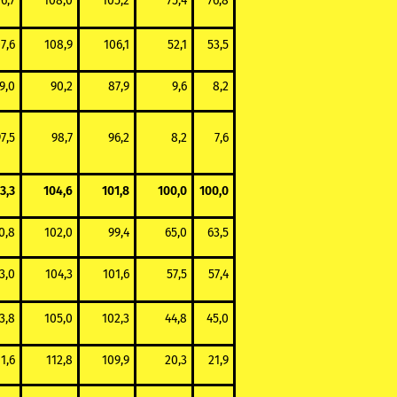
6,7
108,0
105,2
75,4
76,8
7,6
108,9
106,1
52,1
53,5
9,0
90,2
87,9
9,6
8,2
7,5
98,7
96,2
8,2
7,6
3,3
104,6
101,8
100,0
100,0
0,8
102,0
99,4
65,0
63,5
3,0
104,3
101,6
57,5
57,4
3,8
105,0
102,3
44,8
45,0
11,6
112,8
109,9
20,3
21,9