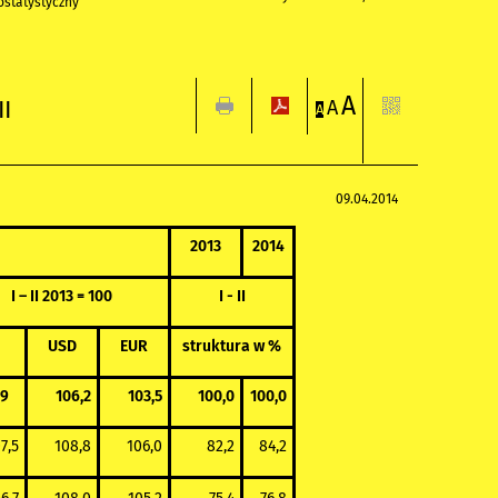
statystyczny
A
II
A
A
09.04.2014
2013
2014
I – II 2013 = 100
I - II
USD
EUR
struktura w %
,9
106,2
103,5
100,0
100,0
7,5
108,8
106,0
82,2
84,2