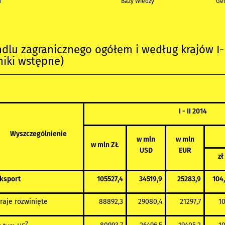
h
Bazy Wiedzy
Geo
dlu zagranicznego ogółem i według krajów I-
yniki wstępne)
I - II 2014
Wyszczególnienie
w mln
w mln
w mln ZŁ
USD
EUR
zł
ksport
105527,4
34519,9
25283,9
104
raje rozwinięte
88892,3
29080,4
21297,7
10
2