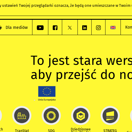
any ustawień Twojej przeglądarki oznacza, że będą one umieszczane w Twoi
Kon
Dla mediów
To jest stara wers
aby przejść do n
ch
Dziedzinowe
TranStat
SDG
STRATEG