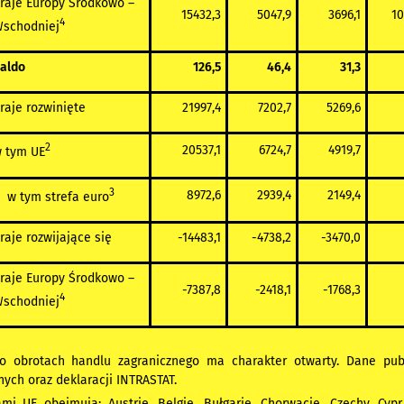
raje Europy Środkowo –
15432,3
5047,9
3696,1
10
4
schodniej
aldo
126,5
46,4
31,3
raje rozwinięte
21997,4
7202,7
5269,6
2
20537,1
6724,7
4919,7
 tym UE
3
8972,6
2939,4
2149,4
 tym strefa euro
raje rozwijające się
-14483,1
-4738,2
-3470,0
raje Europy Środkowo –
-7387,8
-2418,1
-1768,3
4
schodniej
o obrotach handlu zagranicznego ma charakter otwarty. Dane pu
ych oraz deklaracji INTRASTAT.
i UE obejmują: Austrię, Belgię, Bułgarię, Chorwację, Czechy, Cypr, 