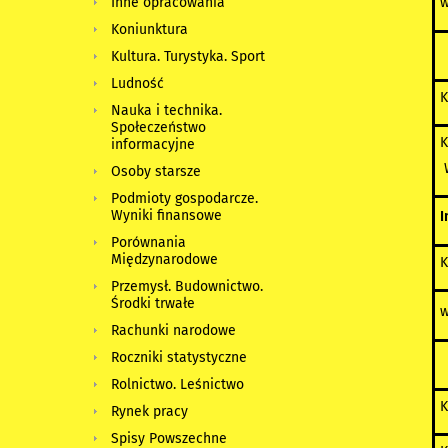
w
Inne opracowania
Koniunktura
w
Kultura. Turystyka. Sport
Ludność
K
Nauka i technika.
Społeczeństwo
K
informacyjne
W
Osoby starsze
Podmioty gospodarcze.
Wyniki finansowe
I
Porównania
Międzynarodowe
K
Przemysł. Budownictwo.
Środki trwałe
w
Rachunki narodowe
Roczniki statystyczne
w
Rolnictwo. Leśnictwo
K
Rynek pracy
Spisy Powszechne