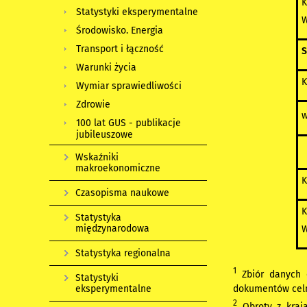
K
Statystyki eksperymentalne
W
Środowisko. Energia
Transport i łączność
S
Warunki życia
K
Wymiar sprawiedliwości
Zdrowie
w
100 lat GUS - publikacje
jubileuszowe
w
Wskaźniki
makroekonomiczne
K
Czasopisma naukowe
K
Statystyka
międzynarodowa
W
Statystyka regionalna
1
Zbiór danych 
Statystyki
eksperymentalne
dokumentów celn
2
Obroty z krajam