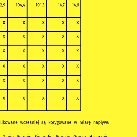
2,9
104,4
101,3
14,7
14,6
X
X
X
X
X
X
X
X
X
X
X
X
X
X
X
X
X
X
X
X
X
X
X
X
X
X
X
X
X
X
blikowane wcześniej są korygowane w miarę napływu
Danię, Estonię, Finlandię, Francję, Grecję, Hiszpanię,