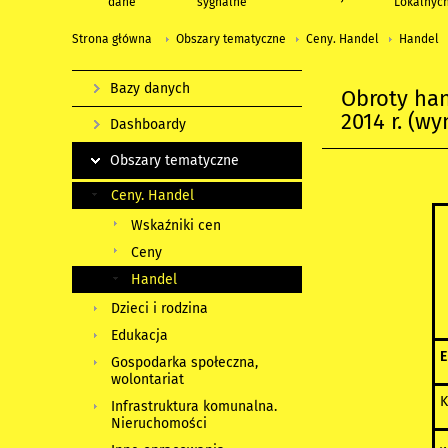
dane
sygnalne
Lokalnyc
Strona główna
Obszary tematyczne
Ceny. Handel
Handel
Bazy danych
Obroty han
2014 r. (w
Dashboardy
Obszary tematyczne
Ceny. Handel
Wskaźniki cen
Ceny
Handel
Dzieci i rodzina
Edukacja
E
Gospodarka społeczna,
wolontariat
K
Infrastruktura komunalna.
Nieruchomości