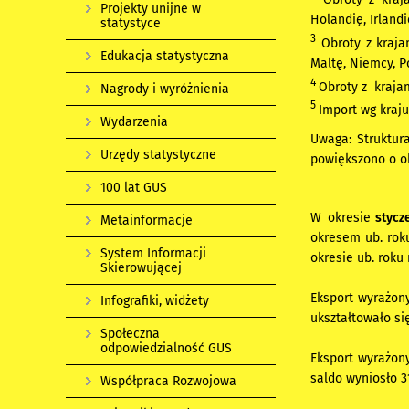
Projekty unijne w
Holandię, Irland
statystyce
3
Obroty z krajam
Edukacja statystyczna
Maltę, Niemcy, P
4
Obroty z kraja
Nagrody i wyróżnienia
5
Import wg kraju
Wydarzenia
Uwaga: Struktur
Urzędy statystyczne
powiększono o ob
100 lat GUS
W okresie
stycz
Metainformacje
okresem ub. roku
System Informacji
okresie ub. roku
Skierowującej
Eksport wyrażon
Infografiki, widżety
ukształtowało si
Społeczna
odpowiedzialność GUS
Eksport wyrażony
saldo wyniosło 3
Współpraca Rozwojowa