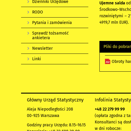
Dzienniki Urzędowe
Ujemne salda
od
Środkowo-Wschod
RODO
rozwiniętymi – 2
4919,7 mln EUR).
Pytania i zamówienia
Sprawdź tożsamość
ankietera
Pliki do pobra
Newsletter
Linki
Obroty han
Główny Urząd Statystyczny
Infolinia Statyst
Aleja Niepodległości 208
+48
22 279 99 99
00-925 Warszawa
(opłata zgodna z ta
Konsultanci są dos
Godziny pracy Urzędu: 8.15–16.15
w dni robocze: