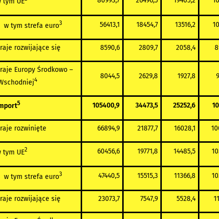
80993,7
26496,5
19405,2
10
 tym UE
3
56413,1
18454,7
13516,2
10
 tym strefa euro
raje rozwijające się
8590,6
2809,7
2058,4
8
raje Europy Środkowo –
8044,5
2629,8
1927,8
9
4
schodniej
5
105400,9
34473,5
25252,6
10
mport
raje rozwinięte
66894,9
21877,7
16028,1
10
2
60456,6
19771,8
14485,5
10
 tym UE
3
47440,5
15515,3
11366,8
10
 tym strefa euro
raje rozwijające się
23073,7
7547,9
5528,4
1