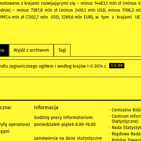
notowano z krajami rozwijającymi się – minus 14483,1 mln zł (minus 4
niej – minus 7387,8 mln zł (minus 2418,1 mln USD, minus 1768,3 m
1997,4 mln zł (7202,7 mln USD, 5269,6 mln EUR), w tym z krajami UE 
nia
Wyjdź z archiwum
Tagi
dlu zagranicznego ogółem i według krajów I-II 2014 r.
0.16 MB
yczna:
Informacja
Centralna Bibl
Centrum Infor
Godziny pracy Informatorium:
Statystycznej
ryfą operatora)
poniedziałek-piątek 8.00
–
16.00
Rada Statystyk
tępni
Rządowa Rada
zamówienia na dane statystyczne
Polskie Towar