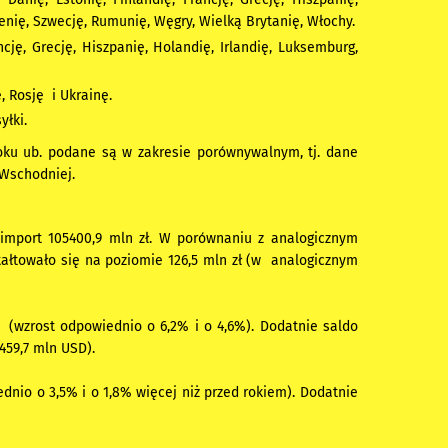
wenię, Szwecję, Rumunię, Węgry, Wielką Brytanię, Włochy.
ncję, Grecję, Hiszpanię, Holandię, Irlandię, Luksemburg,
 Rosję i Ukrainę.
yłki.
roku ub. podane są w zakresie porównywalnym, tj. dane
 Wschodniej.
a import 105400,9 mln zł. W porównaniu z analogicznym
tałtowało się na poziomie 126,5 mln zł (w analogicznym
 (wzrost odpowiednio o 6,2% i o 4,6%). Dodatnie saldo
459,7 mln USD).
dnio o 3,5% i o 1,8% więcej niż przed rokiem). Dodatnie