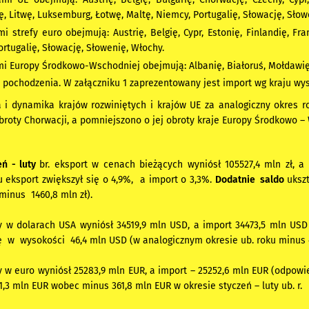
ię, Litwę, Luksemburg, Łotwę, Maltę, Niemcy, Portugalię, Słowację, Sło
i strefy euro obejmują: Austrię, Belgię, Cypr, Estonię, Finlandię, Fra
ortugalię, Słowację, Słowenię, Włochy.
mi Europy Środkowo-Wschodniej obejmują: Albanię, Białoruś, Mołdawię,
 pochodzenia. W załączniku 1 zaprezentowany jest import wg kraju wys
a i dynamika krajów rozwiniętych i krajów UE za analogiczny okres 
roty Chorwacji, a pomniejszono o jej obroty kraje Europy Środkowo –
eń - luty
br. eksport w cenach bieżących wyniósł 105527,4 mln zł, 
 eksport zwiększył się o 4,9%, a import o 3,3%.
Dodatnie saldo
uksz
 minus 1460,8 mln zł).
y w dolarach USA wyniósł 34519,9 mln USD, a import 34473,5 mln USD
ę w wysokości 46,4 mln USD (w analogicznym okresie ub. roku minus 
 w euro wyniósł 25283,9 mln EUR, a import – 25252,6 mln EUR (odpowie
1,3 mln EUR wobec minus 361,8 mln EUR w okresie styczeń – luty ub. r.