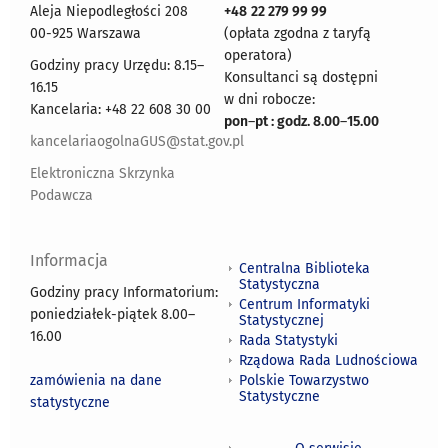
Aleja Niepodległości 208
+48
22 279 99 99
00-925 Warszawa
(opłata zgodna z taryfą
operatora)
Godziny pracy Urzędu: 8.15–
Konsultanci są dostępni
16.15
w dni robocze:
Kancelaria: +48 22 608 30 00
pon
–
pt : godz. 8.00
–
15.00
kancelariaogolnaGUS@stat.gov.pl
Elektroniczna Skrzynka
Podawcza
Informacja
Centralna Biblioteka
Statystyczna
Godziny pracy Informatorium:
Centrum Informatyki
poniedziałek-piątek 8.00
–
Statystycznej
16.00
Rada Statystyki
Rządowa Rada Ludnościowa
zamówienia na dane
Polskie Towarzystwo
Statystyczne
statystyczne