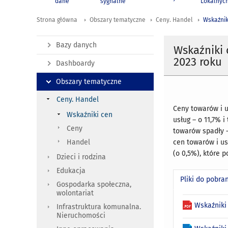
dane
sygnalne
Lokalnyc
Strona główna
Obszary tematyczne
Ceny. Handel
Wskaźnik
Bazy danych
Wskaźniki
2023 roku
Dashboardy
Obszary tematyczne
Ceny. Handel
Ceny towarów i u
Wskaźniki cen
usług – o 11,7% 
Ceny
towarów spadły –
cen towarów i us
Handel
(o 0,5%), które p
Dzieci i rodzina
Edukacja
Pliki do pobra
Gospodarka społeczna,
wolontariat
Wskaźniki
Infrastruktura komunalna.
Nieruchomości