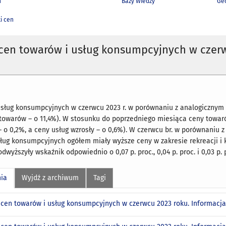
h
Bazy Wiedzy
Geo
i cen
 cen towarów i usług konsumpcyjnych w czer
sług konsumpcyjnych w czerwcu 2023 r. w porównaniu z analogicznym m
i towarów – o 11,4%). W stosunku do poprzedniego miesiąca ceny towa
 o 0,2%, a ceny usług wzrosły – o 0,6%). W czerwcu br. w porównaniu
ług konsumpcyjnych ogółem miały wyższe ceny w zakresie rekreacji i kult
odwyższyły wskaźnik odpowiednio o 0,07 p. proc., 0,04 p. proc. i 0,03 p.
nia
Wyjdź z archiwum
Tagi
 cen towarów i usług konsumpcyjnych w czerwcu 2023 roku. Informacj