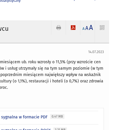
statystyczny
A
wcu
A
A
14.07.2023
iesiącem ub. roku wzrosły o 11,5% (przy wzroście cen
rów i usług utrzymały się na tym samym poziomie (w tym
 z poprzednim miesiącem największy wpływ na wskaźnik
ury (o 1,1%), restauracji i hoteli (o 0,7%) oraz zdrowia
 proc.
a sygnalna w formacie PDF
0.47 MB
3.21 MB