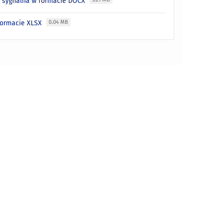
ja sygnalna w formacie DOCX
 formacie XLSX
0.04 MB