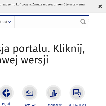
m urządzeniu końcowym. Zawsze możesz zmienić te ustawienia.
trast
ja portalu. Kliknij,
owej wersji
Portal
Portal API
Dashboardy
REGON, TERYT