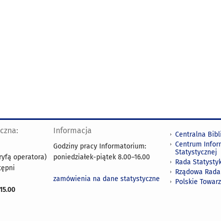
yczna:
Informacja
Centralna Bibl
Centrum Infor
Godziny pracy Informatorium:
Statystycznej
ryfą operatora)
poniedziałek-piątek 8.00
–
16.00
Rada Statystyk
tępni
Rządowa Rada
zamówienia na dane statystyczne
Polskie Towar
15.00