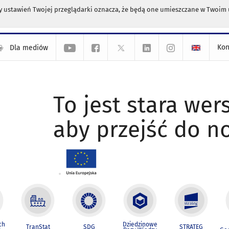
any ustawień Twojej przeglądarki oznacza, że będą one umieszczane w Twoi
Kon
Dla mediów
To jest stara wers
aby przejść do n
ch
Dziedzinowe
TranStat
SDG
STRATEG