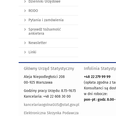
Dzienniki Urzędowe
RODO
Pytania i zamówienia
Sprawdź tożsamość
ankietera
Newsletter
Linki
Główny Urząd Statystyczny
Infolinia Statyst
Aleja Niepodległości 208
+48
22 279 99 99
00-925 Warszawa
(opłata zgodna z ta
Konsultanci są dos
Godziny pracy Urzędu: 8.15–16.15
w dni robocze:
Kancelaria: +48 22 608 30 00
pon
–
pt : godz. 8.00
–
kancelariaogolnaGUS@stat.gov.pl
Elektroniczna Skrzynka Podawcza