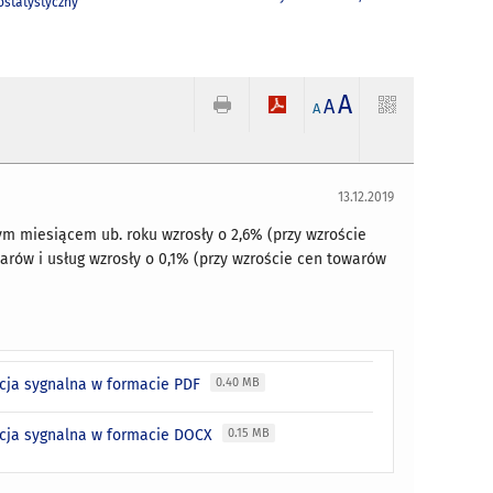
statystyczny
A
A
A
13.12.2019
ym miesiącem ub. roku wzrosły o 2,6% (przy wzroście
arów i usług wzrosły o 0,1% (przy wzroście cen towarów
acja sygnalna w formacie PDF
0.40 MB
macja sygnalna w formacie DOCX
0.15 MB