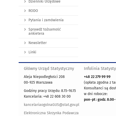
Dzienniki Urzędowe
RODO
Pytania i zamówienia
Sprawdź tożsamość
ankietera
Newsletter
Linki
Główny Urząd Statystyczny
Infolinia Statyst
Aleja Niepodległości 208
+48
22 279 99 99
00-925 Warszawa
(opłata zgodna z ta
Konsultanci są dos
Godziny pracy Urzędu: 8.15–16.15
w dni robocze:
Kancelaria: +48 22 608 30 00
pon
–
pt : godz. 8.00
–
kancelariaogolnaGUS@stat.gov.pl
Elektroniczna Skrzynka Podawcza