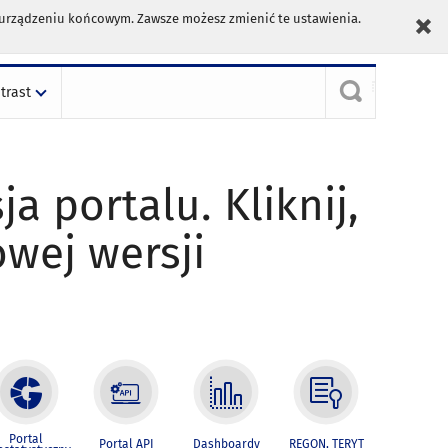
m urządzeniu końcowym. Zawsze możesz zmienić te ustawienia.
trast
ja portalu. Kliknij,
owej wersji
Portal
Portal API
Dashboardy
REGON, TERYT