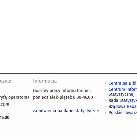
yczna:
Informacja
Centralna Bibl
Centrum Infor
Godziny pracy Informatorium:
Statystycznej
ryfą operatora)
poniedziałek-piątek 8.00
–
16.00
Rada Statystyk
tępni
Rządowa Rada
zamówienia na dane statystyczne
Polskie Towar
15.00