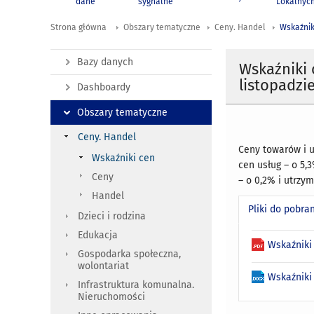
dane
sygnalne
Lokalnyc
Strona główna
Obszary tematyczne
Ceny. Handel
Wskaźnik
Bazy danych
Wskaźniki
listopadzi
Dashboardy
Obszary tematyczne
Ceny. Handel
Ceny towarów i u
Wskaźniki cen
cen usług – o 5,
Ceny
– o 0,2% i utrzy
Handel
Pliki do pobra
Dzieci i rodzina
Edukacja
Wskaźniki
Gospodarka społeczna,
wolontariat
Wskaźniki
Infrastruktura komunalna.
Nieruchomości