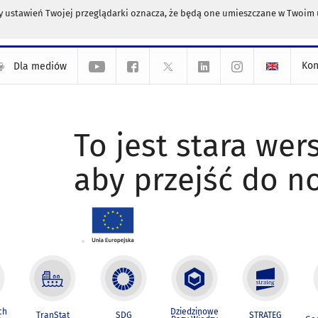
any ustawień Twojej przeglądarki oznacza, że będą one umieszczane w Twoi
Kon
Dla mediów
To jest stara wers
aby przejść do n
ch
Dziedzinowe
TranStat
SDG
STRATEG