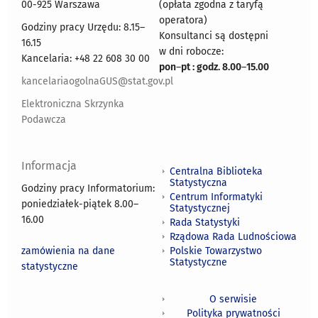
00-925 Warszawa
(opłata zgodna z taryfą
operatora)
Godziny pracy Urzędu: 8.15–
Konsultanci są dostępni
16.15
w dni robocze:
Kancelaria: +48 22 608 30 00
pon
–
pt : godz. 8.00
–
15.00
kancelariaogolnaGUS@stat.gov.pl
Elektroniczna Skrzynka
Podawcza
Informacja
Centralna Biblioteka
Statystyczna
Godziny pracy Informatorium:
Centrum Informatyki
poniedziałek-piątek 8.00
–
Statystycznej
16.00
Rada Statystyki
Rządowa Rada Ludnościowa
zamówienia na dane
Polskie Towarzystwo
Statystyczne
statystyczne
O serwisie
Polityka prywatności