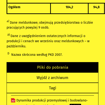
Ogółem
104,2
94,8
a)
Dane meldunkowe; obejmują przedsiębiorstwa o liczbie
pracujących powyżej 9 osób.
b
)
Dane z uwzględnieniem ostatecznych informacji o
produkcji i cenach we wrześniu oraz meldunkowych – w
październiku.
D
Nazwa skrócona według PKD 2007.
Pliki do pobrania
Wyjdź z archiwum
Tagi
Dynamika produkcji przemysłowej i budowlano-