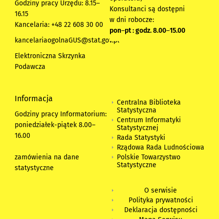
Godziny pracy Urzędu: 8.15–
Konsultanci są dostępni
16.15
w dni robocze:
Kancelaria: +48 22 608 30 00
pon
–
pt : godz. 8.00
–
15.00
kancelariaogolnaGUS@stat.gov.pl
Elektroniczna Skrzynka
Podawcza
Informacja
Centralna Biblioteka
Statystyczna
Godziny pracy Informatorium:
Centrum Informatyki
poniedziałek-piątek 8.00
–
Statystycznej
16.00
Rada Statystyki
Rządowa Rada Ludnościowa
zamówienia na dane
Polskie Towarzystwo
Statystyczne
statystyczne
O serwisie
Polityka prywatności
Deklaracja dostępności