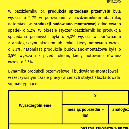
19.11.2015
W październiku br.
produkcja sprzedana przemysłu
była
wyższa o 2,4% w porównaniu z październikiem ub. roku,
natomiast w
produkcji budowlano-montażowej
odnotowano
spadek o 5,2%. W okresie styczeń-październik br. produkcja
sprzedana przemysłu była o 4,3% wyższa w porównaniu
z analogicznym okresem ub. roku, kiedy notowano wzrost
o 3,3%, natomiast produkcja budowlano-montażowa była o
3,5% wyższa niż przed rokiem, kiedy notowano również
wzrost o 3,5%.
Dynamika produkcji przemysłowej i budowlano-montażowej
w rzeczywistym czasie pracy (w cenach stałych) kształtowała
się następująco:
X
Wyszczególnienie
miesiąc poprzedni =
analogic
100
PRZEDSIĘBIORSTWA PRZE