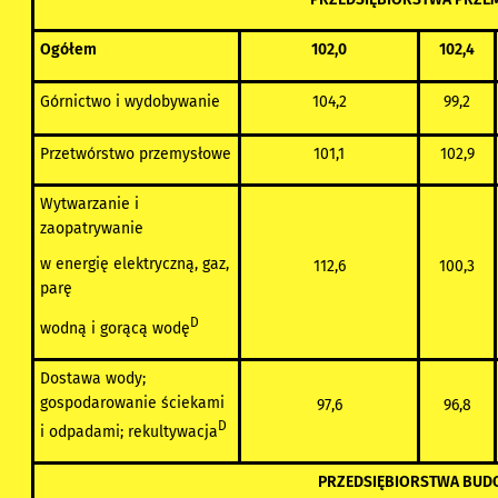
Ogółem
102,0
102,4
Górnictwo i wydobywanie
104,2
99,2
Przetwórstwo przemysłowe
101,1
102,9
Wytwarzanie i
zaopatrywanie
w energię elektryczną, gaz,
112,6
100,3
parę
D
wodną i gorącą wodę
Dostawa wody;
gospodarowanie ściekami
97,6
96,8
D
i odpadami; rekultywacja
PRZEDSIĘBIORSTWA BUD