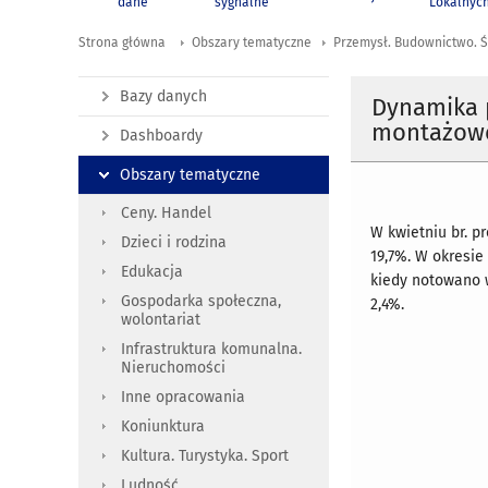
dane
sygnalne
Lokalnyc
Strona główna
Obszary tematyczne
Przemysł. Budownictwo. Ś
Bazy danych
Dynamika 
montażowe
Dashboardy
Obszary tematyczne
Ceny. Handel
W kwietniu br. 
Dzieci i rodzina
19,7%. W okresie
Edukacja
kiedy notowano 
Gospodarka społeczna,
2,4%.
wolontariat
Infrastruktura komunalna.
Nieruchomości
Inne opracowania
Koniunktura
Kultura. Turystyka. Sport
Ludność