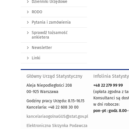
Dzienniki Urzędowe
RODO
Pytania i zamówienia
Sprawdź tożsamość
ankietera
Newsletter
Linki
Główny Urząd Statystyczny
Infolinia Statyst
Aleja Niepodległości 208
+48
22 279 99 99
00-925 Warszawa
(opłata zgodna z ta
Konsultanci są dos
Godziny pracy Urzędu: 8.15–16.15
w dni robocze:
Kancelaria: +48 22 608 30 00
pon
–
pt : godz. 8.00
–
kancelariaogolnaGUS@stat.gov.pl
Elektroniczna Skrzynka Podawcza