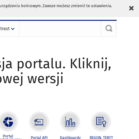
m urządzeniu końcowym. Zawsze możesz zmienić te ustawienia.
trast
ja portalu. Kliknij,
owej wersji
Portal
Portal API
Dashboardy
REGON, TERYT