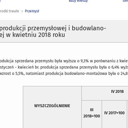
h
Bazy Wiedzy
Geo
rodki trwałe
Przemysł
produkcji przemysłowej i budowlano-
j w kwietniu 2018 roku
produkcja sprzedana przemysłu była wyższa o 9,3% w porównaniu z kwi
 styczeń - kwiecień br. produkcja sprzedana przemysłu była o 6,4% wy
wzrost o 5,5%, natomiast produkcja budowlano-montażowa była o 24,8
IV 2018
WYSZCZEGÓLNIENIE
III
IV 2017=100
2018=100