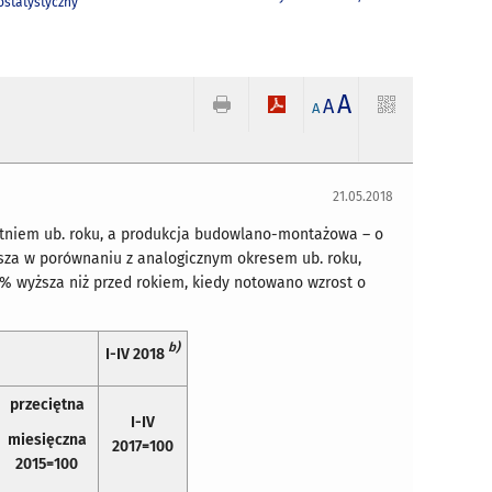
statystyczny
A
A
A
21.05.2018
etniem ub. roku, a produkcja budowlano-montażowa – o
ższa w porównaniu z analogicznym okresem ub. roku,
% wyższa niż przed rokiem, kiedy notowano wzrost o
b)
I-IV 2018
przeciętna
I-IV
miesięczna
2017=100
2015=100