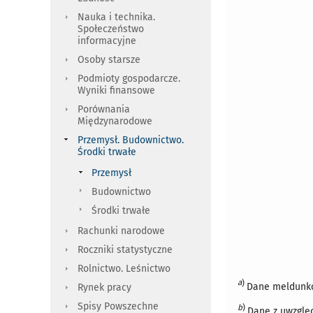
Nauka i technika.
Społeczeństwo
informacyjne
Osoby starsze
Podmioty gospodarcze.
Wyniki finansowe
Porównania
Międzynarodowe
Przemysł. Budownictwo.
Środki trwałe
Przemysł
Budownictwo
Środki trwałe
Rachunki narodowe
Roczniki statystyczne
Rolnictwo. Leśnictwo
a
)
Dane meldunkow
Rynek pracy
Spisy Powszechne
b
)
Dane z uwzglę