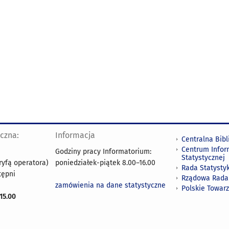
yczna:
Informacja
Centralna Bibl
Centrum Infor
Godziny pracy Informatorium:
Statystycznej
ryfą operatora)
poniedziałek-piątek 8.00
–
16.00
Rada Statystyk
tępni
Rządowa Rada
zamówienia na dane statystyczne
Polskie Towar
15.00