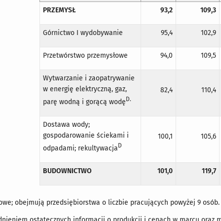
PRZEMYSŁ
93,2
109,3
Górnictwo I wydobywanie
95,4
102,9
Przetwórstwo przemysłowe
94,0
109,5
Wytwarzanie i zaopatrywanie
w energię elektryczną, gaz,
82,4
110,4
D
.
parę wodną i gorącą wodę
Dostawa wody;
gospodarowanie ściekami i
100,1
105,6
D
odpadami; rekultywacja
BUDOWNICTWO
101,0
119,7
e; obejmują przedsiębiorstwa o liczbie pracujących powyżej 9 osób.
dnieniem ostatecznych informacji o produkcji i cenach w marcu oraz 