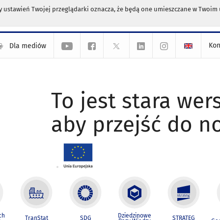
any ustawień Twojej przeglądarki oznacza, że będą one umieszczane w Twoi
Kon
Dla mediów
To jest stara wers
aby przejść do n
ch
Dziedzinowe
TranStat
SDG
STRATEG