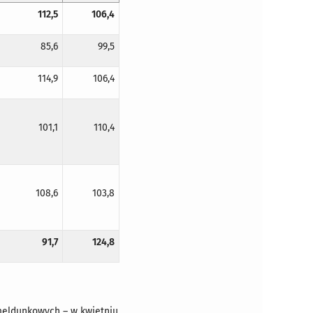
112,5
106,4
85,6
99,5
114,9
106,4
101,1
110,4
108,6
103,8
91,7
124,8
meldunkowych – w kwietniu.