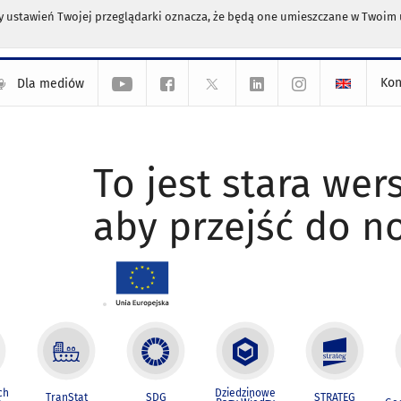
any ustawień Twojej przeglądarki oznacza, że będą one umieszczane w Twoi
Kon
Dla mediów
To jest stara wers
aby przejść do n
ch
Dziedzinowe
TranStat
SDG
STRATEG