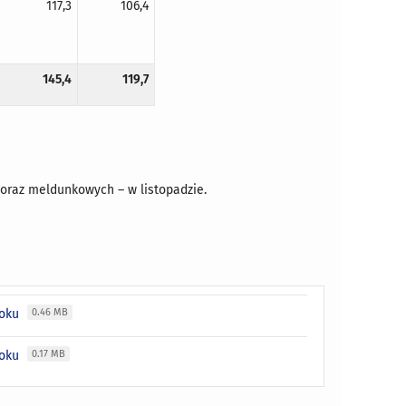
117,3
106,4
145,4
119,7
 oraz meldunkowych – w listopadzie.
roku
0.46 MB
roku
0.17 MB