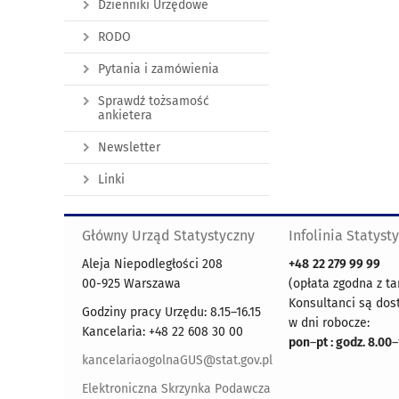
Dzienniki Urzędowe
RODO
Pytania i zamówienia
Sprawdź tożsamość
ankietera
Newsletter
Linki
Główny Urząd Statystyczny
Infolinia Statyst
Aleja Niepodległości 208
+48
22 279 99 99
00-925 Warszawa
(opłata zgodna z ta
Konsultanci są dos
Godziny pracy Urzędu: 8.15–16.15
w dni robocze:
Kancelaria: +48 22 608 30 00
pon
–
pt : godz. 8.00
–
kancelariaogolnaGUS@stat.gov.pl
Elektroniczna Skrzynka Podawcza