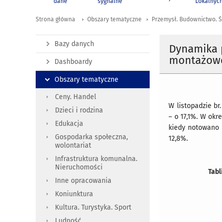
dane
sygnalne
Lokalnyc
Strona główna
Obszary tematyczne
Przemysł. Budownictwo. Ś
Bazy danych
Dynamika 
montażowej
Dashboardy
Obszary tematyczne
Ceny. Handel
W listopadzie b
Dzieci i rodzina
– o 17,1%. W okr
Edukacja
kiedy notowano 
Gospodarka społeczna,
12,8%.
wolontariat
Infrastruktura komunalna.
Nieruchomości
Tabl
Inne opracowania
Koniunktura
Kultura. Turystyka. Sport
Ludność