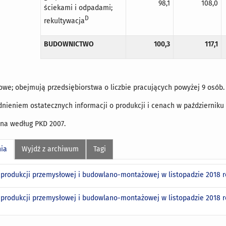
98,1
108,0
ściekami i odpadami;
D
rekultywacja
BUDOWNICTWO
100,3
117,1
e; obejmują przedsiębiorstwa o liczbie pracujących powyżej 9 osób.
nieniem ostatecznych informacji o produkcji i cenach w październiku
a według PKD 2007.
nia
Wyjdź z archiwum
Tagi
produkcji przemysłowej i budowlano-montażowej w listopadzie 2018 
produkcji przemysłowej i budowlano-montażowej w listopadzie 2018 