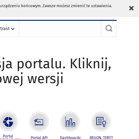
m urządzeniu końcowym. Zawsze możesz zmienić te ustawienia.
trast
ja portalu. Kliknij,
owej wersji
Portal
Portal API
Dashboardy
REGON, TERYT