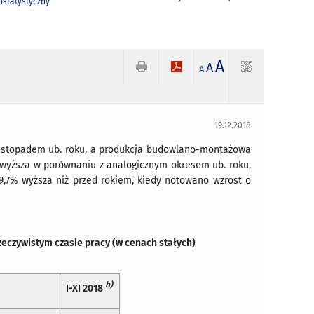
statystyczny
A
A
A
19.12.2018
 listopadem ub. roku, a produkcja budowlano-montażowa
1% wyższa w porównaniu z analogicznym okresem ub. roku,
,7% wyższa niż przed rokiem, kiedy notowano wzrost o
zeczywistym czasie pracy (w cenach stałych)
b)
I-XI 2018