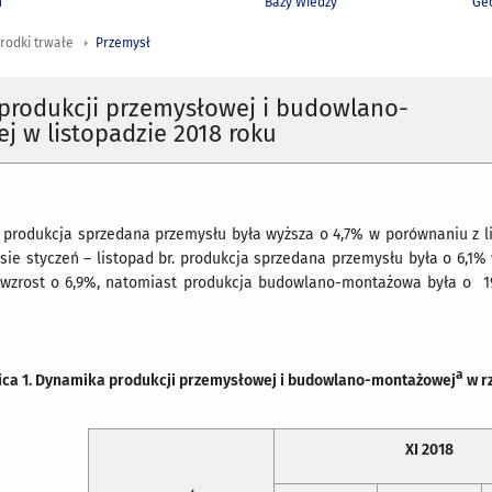
h
Bazy Wiedzy
Geo
rodki trwałe
Przemysł
produkcji przemysłowej i budowlano-
 w listopadzie 2018 roku
r. produkcja sprzedana przemysłu była wyższa o 4,7% w porównaniu z
esie styczeń – listopad br. produkcja sprzedana przemysłu była o 6,
wzrost o 6,9%, natomiast produkcja budowlano-montażowa była o 19
a
ica 1. Dynamika produkcji przemysłowej i budowlano-montażowej
w r
XI 2018