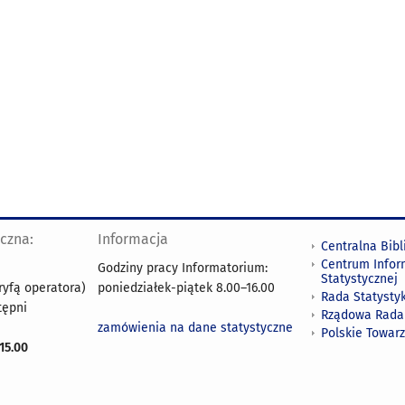
yczna:
Informacja
Centralna Bibl
Centrum Infor
Godziny pracy Informatorium:
Statystycznej
ryfą operatora)
poniedziałek-piątek 8.00
–
16.00
Rada Statystyk
tępni
Rządowa Rada
zamówienia na dane statystyczne
Polskie Towar
15.00