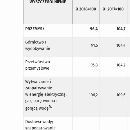
WYSZCZEGÓLNIENIE
X 2018=100
XI 2017=100
PRZEMYSŁ
96,4
104,7
Górnictwo I
91,6
104,4
wydobywanie
Przetwórstwo
95,8
104,2
przemysłowe
Wytwarzanie i
zaopatrywanie
w energię elektryczną,
106,2
109,6
gaz, parę wodną i
D
.
gorącą wodę
Dostawa wody;
gospodarowanie