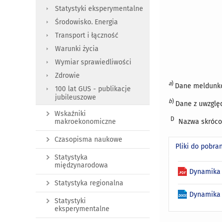
Statystyki eksperymentalne
Środowisko. Energia
Transport i łączność
Warunki życia
Wymiar sprawiedliwości
Zdrowie
a
)
Dane meldunkow
100 lat GUS - publikacje
jubileuszowe
b
)
Dane z uwzględ
Wskaźniki
D
Nazwa skrócon
makroekonomiczne
Czasopisma naukowe
Pliki do pobra
Statystyka
międzynarodowa
Dynamika 
Statystyka regionalna
Dynamika 
Statystyki
eksperymentalne