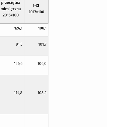
przeciętna
I-XI
miesięczna
2017=100
2015=100
124,1
106,1
91,5
101,7
126,6
106,0
114,8
108,4