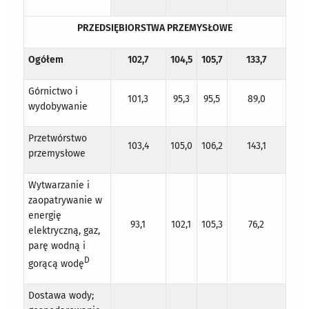
PRZEDSIĘBIORSTWA PRZEMYSŁOWE
Ogółem
102,7
104,5
105,7
133,7
Górnictwo i
101,3
95,3
95,5
89,0
wydobywanie
Przetwórstwo
103,4
105,0
106,2
143,1
przemysłowe
Wytwarzanie i
zaopatrywanie w
energię
93,1
102,1
105,3
76,2
elektryczną, gaz,
parę wodną i
D
gorącą wodę
Dostawa wody;