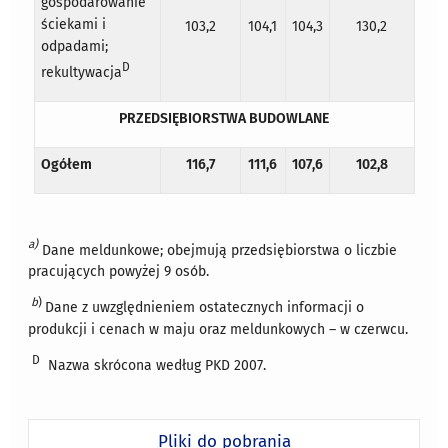
gospodarowanie
ściekami i
103,2
104,1
104,3
130,2
odpadami;
D
rekultywacja
PRZEDSIĘBIORSTWA BUDOWLANE
Ogółem
116,7
111,6
107,6
102,8
a)
Dane meldunkowe; obejmują przedsiębiorstwa o liczbie
pracujących powyżej 9 osób.
b
)
Dane z uwzględnieniem ostatecznych informacji o
produkcji i cenach w maju oraz meldunkowych – w czerwcu.
D
Nazwa skrócona według PKD 2007.
Pliki do pobrania