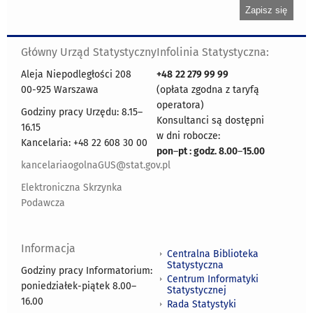
Główny Urząd Statystyczny
Infolinia Statystyczna:
Aleja Niepodległości 208
+48
22 279 99 99
00-925 Warszawa
(opłata zgodna z taryfą
operatora)
Godziny pracy Urzędu: 8.15–
Konsultanci są dostępni
16.15
w dni robocze:
Kancelaria: +48 22 608 30 00
pon
–
pt : godz. 8.00
–
15.00
kancelariaogolnaGUS@stat.gov.pl
Elektroniczna Skrzynka
Podawcza
Informacja
Centralna Biblioteka
Statystyczna
Godziny pracy Informatorium:
Centrum Informatyki
poniedziałek-piątek 8.00
–
Statystycznej
16.00
Rada Statystyki