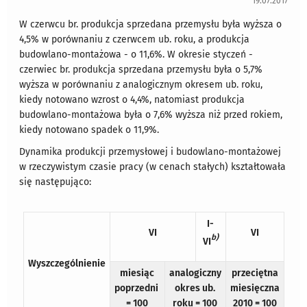
19.07.2017
W czerwcu br. produkcja sprzedana przemysłu była wyższa o
4,5% w porównaniu z czerwcem ub. roku, a produkcja
budowlano-montażowa - o 11,6%. W okresie styczeń -
czerwiec br. produkcja sprzedana przemysłu była o 5,7%
wyższa w porównaniu z analogicznym okresem ub. roku,
kiedy notowano wzrost o 4,4%, natomiast produkcja
budowlano-montażowa była o 7,6% wyższa niż przed rokiem,
kiedy notowano spadek o 11,9%.
Dynamika produkcji przemysłowej i budowlano-montażowej
w rzeczywistym czasie pracy (w cenach stałych) kształtowała
się następująco:
I-
VI
VI
b)
VI
Wyszczególnienie
miesiąc
analogiczny
przeciętna
poprzedni
okres ub.
miesięczna
= 100
roku = 100
2010 = 100