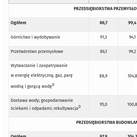
PRZEDSIĘBIORSTWA PRZEMYSŁ
Ogółem
86,7
99,4
Górnictwo i wydobywanie
91,3
94,1
Przetwórstwo przemysłowe
86,1
99,2
Wytwarzanie i zaopatrywanie
w energię elektryczną, gaz, parę
88,9
104,
D
wodną i gorącą wodę
Dostawa wody; gospodarowanie
95,0
100,
D
ściekami i odpadami; rekultywacja
PRZEDSIĘBIORSTWA BUDOWLA
Ogółem
97,9
104,