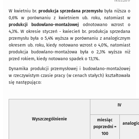
19.05.2017
W kwietniu br.
produkcja sprzedana przemysłu
była niższa o
0,6% w porównaniu z kwietniem ub. roku, natomiast w
produkcji budowlano-montażowej
odnotowano wzrost o
4,3%. W okresie styczeń - kwiecień br. produkcja sprzedana
przemysłu była o 5,4% wyższa w porównaniu z analogicznym
okresem ub. roku, kiedy notowano wzrost o 4,0%, natomiast
produkcja budowlano-montażowa była o 2,3% wyższa niż
przed rokiem, kiedy notowano spadek o 13,1%.
Dynamika produkcji przemysłowej i budowlano-montażowej
w rzeczywistym czasie pracy (w cenach stałych) kształtowała
się następująco:
IV
Wyszczególnienie
miesiąc
analogic
poprzedni =
100