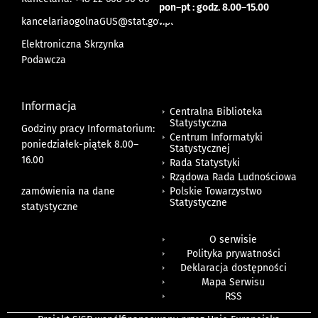
pon
–
pt : godz. 8.00
–
15.00
kancelariaogolnaGUS@stat.gov.pl
Elektroniczna Skrzynka
Podawcza
Informacja
Centralna Biblioteka
Statystyczna
Godziny pracy Informatorium:
Centrum Informatyki
poniedziałek-piątek 8.00
–
Statystycznej
16.00
Rada Statystyki
Rządowa Rada Ludnościowa
zamówienia na dane
Polskie Towarzystwo
Statystyczne
statystyczne
O serwisie
Polityka prywatności
Deklaracja dostępności
Mapa Serwisu
RSS