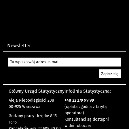
Newsletter
Główny Urząd Statystyczny
Infolinia Statystyczna:
Aleja Niepodległości 208
+48
22 279 99 99
00-925 Warszawa
(opłata zgodna z taryfą
operatora)
Godziny pracy Urzędu: 8.15–
Konsultanci są dostępni
16.15
w dni robocze:
Kancelaria: +48 22 608 30 00