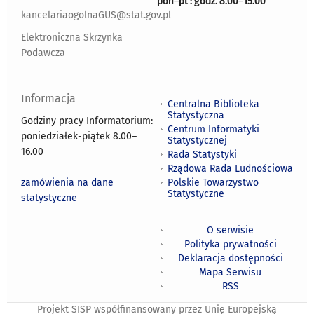
pon
–
pt : godz. 8.00
–
15.00
kancelariaogolnaGUS@stat.gov.pl
Elektroniczna Skrzynka
Podawcza
Informacja
Centralna Biblioteka
Statystyczna
Godziny pracy Informatorium:
Centrum Informatyki
poniedziałek-piątek 8.00
–
Statystycznej
16.00
Rada Statystyki
Rządowa Rada Ludnościowa
zamówienia na dane
Polskie Towarzystwo
Statystyczne
statystyczne
O serwisie
Polityka prywatności
Deklaracja dostępności
Mapa Serwisu
RSS
Projekt SISP współfinansowany przez Unię Europejską