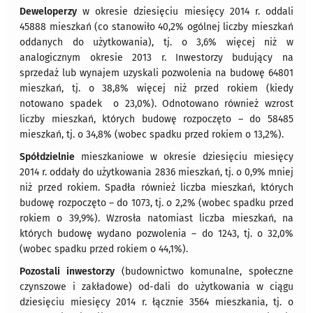
Deweloperzy
w okresie dziesięciu miesięcy 2014 r. oddali
45888 mieszkań (co stanowiło 40,2% ogólnej liczby mieszkań
oddanych do użytkowania), tj. o 3,6% więcej niż w
analogicznym okresie 2013 r. Inwestorzy budujący na
sprzedaż lub wynajem uzyskali pozwolenia na budowę 64801
mieszkań, tj. o 38,8% więcej niż przed rokiem (kiedy
notowano spadek o 23,0%). Odnotowano również wzrost
liczby mieszkań, których budowę rozpoczęto – do 58485
mieszkań, tj. o 34,8% (wobec spadku przed rokiem o 13,2%).
Spółdzielnie
mieszkaniowe w okresie dziesięciu miesięcy
2014 r. oddały do użytkowania 2836 mieszkań, tj. o 0,9% mniej
niż przed rokiem. Spadła również liczba mieszkań, których
budowę rozpoczęto – do 1073, tj. o 2,2% (wobec spadku przed
rokiem o 39,9%). Wzrosła natomiast liczba mieszkań, na
których budowę wydano pozwolenia – do 1243, tj. o 32,0%
(wobec spadku przed rokiem o 44,1%).
Pozostali inwestorzy
(budownictwo komunalne, społeczne
czynszowe i zakładowe) od-dali do użytkowania w ciągu
dziesięciu miesięcy 2014 r. łącznie 3564 mieszkania, tj. o