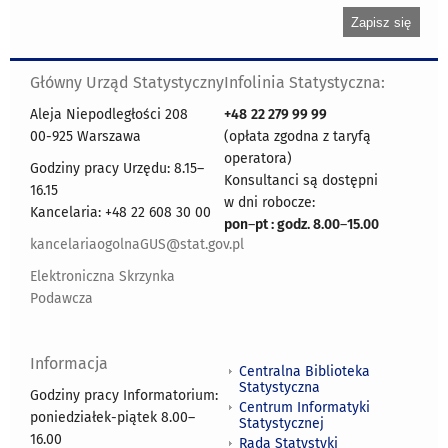
Główny Urząd Statystyczny
Infolinia Statystyczna:
Aleja Niepodległości 208
+48
22 279 99 99
00-925 Warszawa
(opłata zgodna z taryfą
operatora)
Godziny pracy Urzędu: 8.15–
Konsultanci są dostępni
16.15
w dni robocze:
Kancelaria: +48 22 608 30 00
pon
–
pt : godz. 8.00
–
15.00
kancelariaogolnaGUS@stat.gov.pl
Elektroniczna Skrzynka
Podawcza
Informacja
Centralna Biblioteka
Statystyczna
Godziny pracy Informatorium:
Centrum Informatyki
poniedziałek-piątek 8.00
–
Statystycznej
16.00
Rada Statystyki