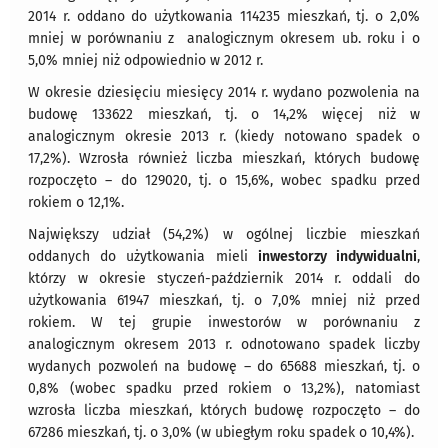
2014 r. oddano do użytkowania 114235 mieszkań, tj. o 2,0%
mniej w porównaniu z analogicznym okresem ub. roku i o
5,0% mniej niż odpowiednio w 2012 r.
W okresie dziesięciu miesięcy 2014 r. wydano pozwolenia na
budowę 133622 mieszkań, tj. o 14,2% więcej niż w
analogicznym okresie 2013 r. (kiedy notowano spadek o
17,2%). Wzrosła również liczba mieszkań, których budowę
rozpoczęto – do 129020, tj. o 15,6%, wobec spadku przed
rokiem o 12,1%.
Największy udział (54,2%) w ogólnej liczbie mieszkań
oddanych do użytkowania mieli
inwestorzy indywidualni
,
którzy w okresie styczeń-październik 2014 r. oddali do
użytkowania 61947 mieszkań, tj. o 7,0% mniej niż przed
rokiem. W tej grupie inwestorów w porównaniu z
analogicznym okresem 2013 r. odnotowano spadek liczby
wydanych pozwoleń na budowę – do 65688 mieszkań, tj. o
0,8% (wobec spadku przed rokiem o 13,2%), natomiast
wzrosła liczba mieszkań, których budowę rozpoczęto – do
67286 mieszkań, tj. o 3,0% (w ubiegłym roku spadek o 10,4%).