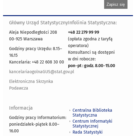
Główny Urząd Statystyczny
Infolinia Statystyczna:
Aleja Niepodległości 208
+48
22 279 99 99
00-925 Warszawa
(opłata zgodna z taryfą
operatora)
Godziny pracy Urzędu: 8.15–
Konsultanci są dostępni
16.15
w dni robocze:
Kancelaria: +48 22 608 30 00
pon
–
pt : godz. 8.00
–
15.00
kancelariaogolnaGUS@stat.gov.pl
Elektroniczna Skrzynka
Podawcza
Informacja
Centralna Biblioteka
Statystyczna
Godziny pracy Informatorium:
Centrum Informatyki
poniedziałek-piątek 8.00
–
Statystycznej
16.00
Rada Statystyki