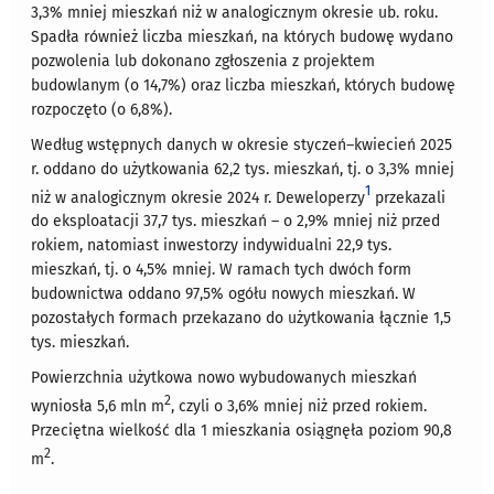
3,3% mniej mieszkań niż w analogicznym okresie ub. roku.
Spadła również liczba mieszkań, na których budowę wydano
pozwolenia lub dokonano zgłoszenia z projektem
budowlanym (o 14,7%) oraz liczba mieszkań, których budowę
rozpoczęto (o 6,8%).
Według wstępnych danych w okresie styczeń–kwiecień 2025
r. oddano do użytkowania 62,2 tys. mieszkań, tj. o 3,3% mniej
1
niż w analogicznym okresie 2024 r. Deweloperzy
przekazali
do eksploatacji 37,7 tys. mieszkań – o 2,9% mniej niż przed
rokiem, natomiast inwestorzy indywidualni 22,9 tys.
mieszkań, tj. o 4,5% mniej. W ramach tych dwóch form
budownictwa oddano 97,5% ogółu nowych mieszkań. W
pozostałych formach przekazano do użytkowania łącznie 1,5
tys. mieszkań.
Powierzchnia użytkowa nowo wybudowanych mieszkań
2
wyniosła 5,6 mln m
, czyli o 3,6% mniej niż przed rokiem.
Przeciętna wielkość dla 1 mieszkania osiągnęła poziom 90,8
2
m
.