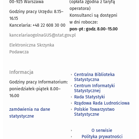
00-925 Warszawa
(opłata zgodna z taryfą
operatora)
Godziny pracy Urzędu: 8.15–
Konsultanci są dostępni
16.15
w dni robocze:
Kancelaria: +48 22 608 30 00
pon
–
pt : godz. 8.00
–
15.00
kancelariaogolnaGUS@stat.gov.pl
Elektroniczna Skrzynka
Podawcza
Informacja
Centralna Biblioteka
Statystyczna
Godziny pracy Informatorium:
Centrum Informatyki
poniedziałek-piątek 8.00
–
Statystycznej
16.00
Rada Statystyki
Rządowa Rada Ludnościowa
zamówienia na dane
Polskie Towarzystwo
Statystyczne
statystyczne
O serwisie
Polityka prywatności