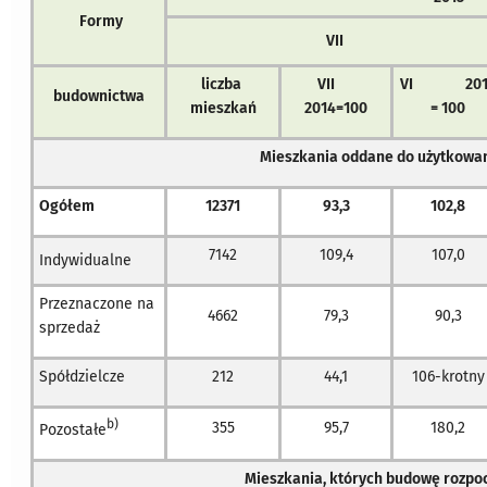
Formy
VII
liczba
VII
VI 201
budownictwa
mieszkań
2014=100
= 100
Mieszkania oddane do użytkowa
Ogółem
12371
93,3
102,8
7142
109,4
107,0
Indywidualne
Przeznaczone na
4662
79,3
90,3
sprzedaż
Spółdzielcze
212
44,1
106-krotny
b)
355
95,7
180,2
Pozostałe
Mieszkania, których budowę rozpo