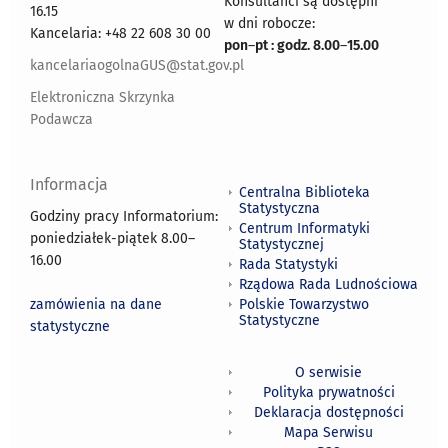
Konsultanci są dostępni
16.15
w dni robocze:
Kancelaria: +48 22 608 30 00
pon
–
pt : godz. 8.00
–
15.00
kancelariaogolnaGUS@stat.gov.pl
Elektroniczna Skrzynka
Podawcza
Informacja
Centralna Biblioteka
Statystyczna
Godziny pracy Informatorium:
Centrum Informatyki
poniedziałek-piątek 8.00
–
Statystycznej
16.00
Rada Statystyki
Rządowa Rada Ludnościowa
zamówienia na dane
Polskie Towarzystwo
Statystyczne
statystyczne
O serwisie
Polityka prywatności
Deklaracja dostępności
Mapa Serwisu