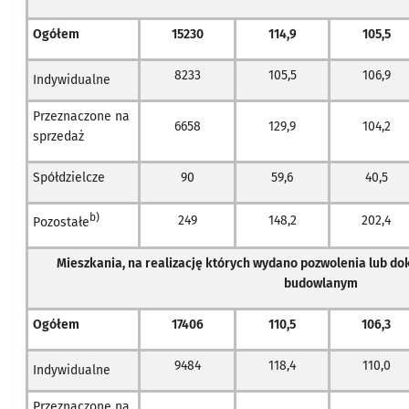
Ogółem
15230
114,9
105,5
8233
105,5
106,9
Indywidualne
Przeznaczone na
6658
129,9
104,2
sprzedaż
Spółdzielcze
90
59,6
40,5
b)
249
148,2
202,4
Pozostałe
Mieszkania, na realizację których wydano pozwolenia lub d
budowlanym
Ogółem
17406
110,5
106,3
9484
118,4
110,0
Indywidualne
Przeznaczone na