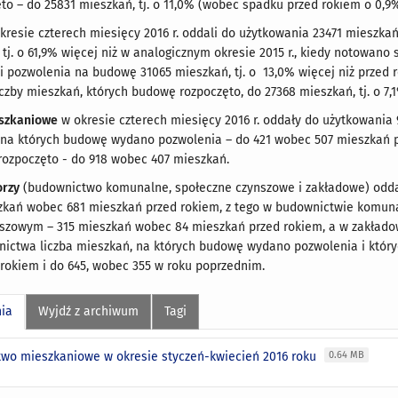
o – do 25831 mieszkań, tj. o 11,0% (wobec spadku przed rokiem o 0,9%
kresie czterech miesięcy 2016 r. oddali do użytkowania 23471 mieszka
 tj. o 61,9% więcej niż w analogicznym okresie 2015 r., kiedy notowan
 pozwolenia na budowę 31065 mieszkań, tj. o 13,0% więcej niż przed
iczby mieszkań, których budowę rozpoczęto, do 27368 mieszkań, tj. o 7
eszkaniowe
w okresie czterech miesięcy 2016 r. oddały do użytkowania
 na których budowę wydano pozwolenia – do 421 wobec 507 mieszkań p
rozpoczęto - do 918 wobec 407 mieszkań.
orzy
(budownictwo komunalne, społeczne czynszowe i zakładowe) oddali
szkań wobec 681 mieszkań przed rokiem, z tego w budownictwie komun
szowym – 315 mieszkań wobec 84 mieszkań przed rokiem, a w zakłado
nictwa liczba mieszkań, na których budowę wydano pozwolenia i któr
rokiem i do 645, wobec 355 w roku poprzednim.
nia
Wyjdź z archiwum
Tagi
wo mieszkaniowe w okresie styczeń-kwiecień 2016 roku
0.64 MB