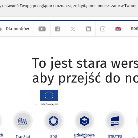
any ustawień Twojej przeglądarki oznacza, że będą one umieszczane w Twoi
Kon
Dla mediów
To jest stara wers
aby przejść do n
ch
Dziedzinowe
TranStat
SDG
STRATEG