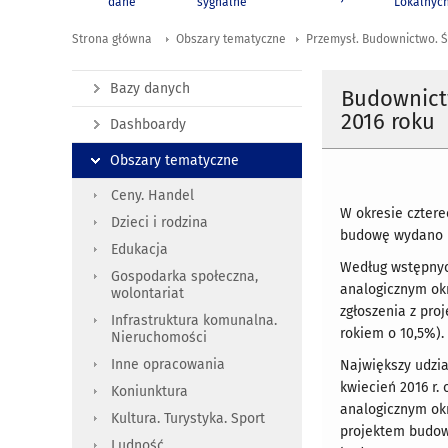
dane
sygnalne
Lokalnyc
Strona główna
Obszary tematyczne
Przemysł. Budownictwo. Ś
Bazy danych
Budownict
2016 roku
Dashboardy
Obszary tematyczne
Ceny. Handel
W okresie cztere
Dzieci i rodzina
budowę wydano p
Edukacja
Według wstępnych
Gospodarka społeczna,
analogicznym ok
wolontariat
zgłoszenia z pro
Infrastruktura komunalna.
rokiem o 10,5%).
Nieruchomości
Inne opracowania
Największy udzia
kwiecień 2016 r.
Koniunktura
analogicznym ok
Kultura. Turystyka. Sport
projektem budowl
Ludność