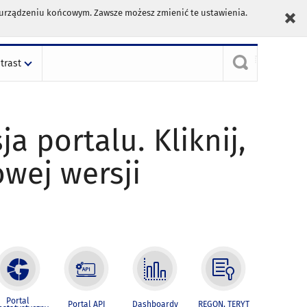
m urządzeniu końcowym. Zawsze możesz zmienić te ustawienia.
trast
ja portalu. Kliknij,
owej wersji
Portal
Portal API
Dashboardy
REGON, TERYT