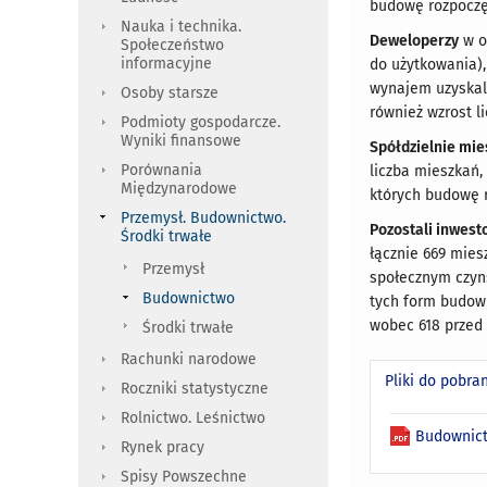
budowę rozpoczęt
Nauka i technika.
Deweloperzy
w o
Społeczeństwo
informacyjne
do użytkowania),
wynajem uzyskali
Osoby starsze
również wzrost l
Podmioty gospodarcze.
Wyniki finansowe
Spółdzielnie mi
Porównania
liczba mieszkań,
Międzynarodowe
których budowę 
Przemysł. Budownictwo.
Pozostali inwest
Środki trwałe
łącznie 669 mie
Przemysł
społecznym czyn
Budownictwo
tych form budow
wobec 618 przed 
Środki trwałe
Rachunki narodowe
Pliki do pobra
Roczniki statystyczne
Rolnictwo. Leśnictwo
Budownict
Rynek pracy
Spisy Powszechne