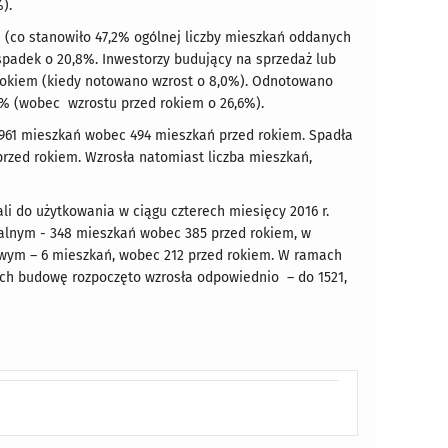
).
ń (co stanowiło 47,2% ogólnej liczby mieszkań oddanych
o spadek o 20,8%. Inwestorzy budujący na sprzedaż lub
 rokiem (kiedy notowano wzrost o 8,0%). Odnotowano
,1% (wobec wzrostu przed rokiem o 26,6%).
 961 mieszkań wobec 494 mieszkań przed rokiem. Spadła
rzed rokiem. Wzrosła natomiast liczba mieszkań,
 do użytkowania w ciągu czterech miesięcy 2016 r.
alnym - 348 mieszkań wobec 385 przed rokiem, w
wym – 6 mieszkań, wobec 212 przed rokiem. W ramach
ych budowę rozpoczęto wzrosła odpowiednio – do 1521,