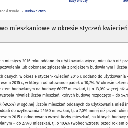
h
Bazy Wiedzy
Geo
rodki trwałe
Budownictwo
wo mieszkaniowe w okresie styczeń kwiecień
ch miesięcy 2016 roku oddano do użytkowania więcej mieszkań niż prz
ozwolenia lub dokonano zgłoszenia z projektem budowlanym i liczba 
 danych, w okresie styczeń-kwiecień 2016 r. oddano do użytkowania 4
resem 2015 r., w którym odnotowano spadek o 10,7%. W okresie cztere
jektem budowlanym na budowę 60977 mieszkań, tj. o 13,0% więcej niż w
 Wzrosła również liczba mieszkań, których budowę rozpoczęto – do 5476
ł (49,5%) w ogólnej liczbie mieszkań oddanych do użytkowania mieli
i
 oddali do użytkowania 24630 mieszkań, tj. o 7,0% mniej niż przed roki
resem 2015 r. odnotowano wzrost liczby mieszkań, na których budowę
anym – do 27970 mieszkań, tj. o 10,4% (wobec wzrostu przed rokiem o 