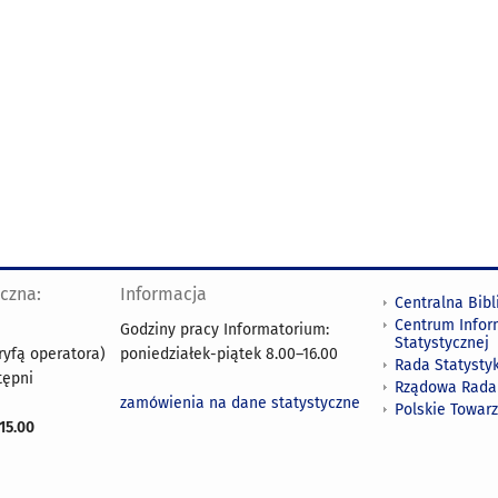
yczna:
Informacja
Centralna Bibl
Centrum Infor
Godziny pracy Informatorium:
Statystycznej
ryfą operatora)
poniedziałek-piątek 8.00
–
16.00
Rada Statystyk
tępni
Rządowa Rada
zamówienia na dane statystyczne
Polskie Towar
15.00