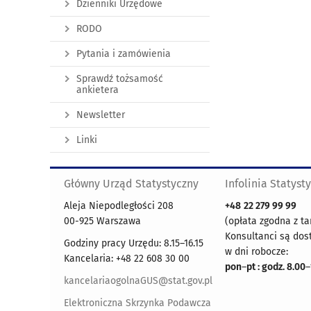
Dzienniki Urzędowe
RODO
Pytania i zamówienia
Sprawdź tożsamość
ankietera
Newsletter
Linki
Główny Urząd Statystyczny
Infolinia Statyst
Aleja Niepodległości 208
+48
22 279 99 99
00-925 Warszawa
(opłata zgodna z ta
Konsultanci są dos
Godziny pracy Urzędu: 8.15–16.15
w dni robocze:
Kancelaria: +48 22 608 30 00
pon
–
pt : godz. 8.00
–
kancelariaogolnaGUS@stat.gov.pl
Elektroniczna Skrzynka Podawcza