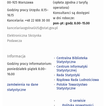
00-925 Warszawa
(opłata zgodna z taryfą
operatora)
Godziny pracy Urzędu: 8.15–
Konsultanci są dostępni
16.15
w dni robocze:
Kancelaria: +48 22 608 30 00
pon
–
pt : godz. 8.00
–
15.00
kancelariaogolnaGUS@stat.gov.pl
Elektroniczna Skrzynka
Podawcza
Informacja
Centralna Biblioteka
Statystyczna
Godziny pracy Informatorium:
Centrum Informatyki
poniedziałek-piątek 8.00
–
Statystycznej
16.00
Rada Statystyki
Rządowa Rada Ludnościowa
zamówienia na dane
Polskie Towarzystwo
Statystyczne
statystyczne
O serwisie
Polityka prywatności