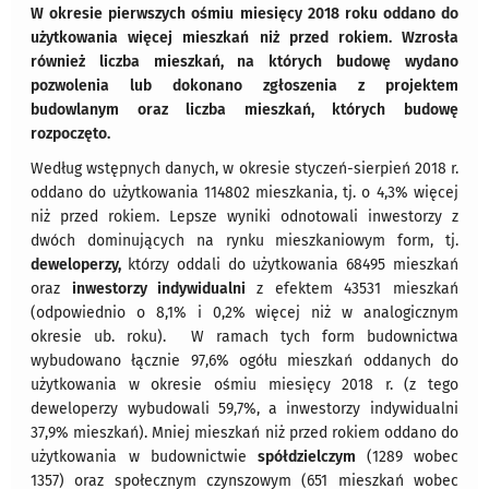
W okresie pierwszych ośmiu miesięcy 2018 roku oddano do
użytkowania więcej mieszkań niż przed rokiem. Wzrosła
również liczba mieszkań, na których budowę wydano
pozwolenia lub dokonano zgłoszenia z projektem
budowlanym oraz liczba mieszkań, których budowę
rozpoczęto.
Według wstępnych danych, w okresie styczeń-sierpień 2018 r.
oddano do użytkowania 114802 mieszkania, tj. o 4,3% więcej
niż przed rokiem. Lepsze wyniki odnotowali inwestorzy z
dwóch dominujących na rynku mieszkaniowym form, tj.
deweloperzy,
którzy oddali do użytkowania 68495 mieszkań
oraz
inwestorzy indywidualni
z efektem 43531 mieszkań
(odpowiednio o 8,1% i 0,2% więcej niż w analogicznym
okresie ub. roku). W ramach tych form budownictwa
wybudowano łącznie 97,6% ogółu mieszkań oddanych do
użytkowania w okresie ośmiu miesięcy 2018 r. (z tego
deweloperzy wybudowali 59,7%, a inwestorzy indywidualni
37,9% mieszkań). Mniej mieszkań niż przed rokiem oddano do
użytkowania w budownictwie
spółdzielczym
(1289 wobec
1357) oraz społecznym czynszowym (651 mieszkań wobec