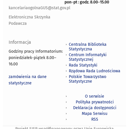
pon
–
pt : godz. 8.00
–
15.00
kancelariaogolnaGUS@stat.gov.pl
Elektroniczna Skrzynka
Podawcza
Informacja
Centralna Biblioteka
Statystyczna
Godziny pracy Informatorium:
Centrum Informatyki
poniedziałek-piątek 8.00
–
Statystycznej
16.00
Rada Statystyki
Rządowa Rada Ludnościowa
zamówienia na dane
Polskie Towarzystwo
Statystyczne
statystyczne
O serwisie
Polityka prywatności
Deklaracja dostępności
Mapa Serwisu
RSS
Projekt SISP współfinansowany przez Unię Europejską